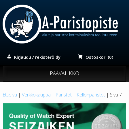
Siirry
sisältöön
Kirjaudu / rekisteröidy
Ostoskori (0)
PÄÄVALIKKO
Etusivu
|
Verkkokauppa
|
Paristot
|
Kellonparistot
| Sivu 7