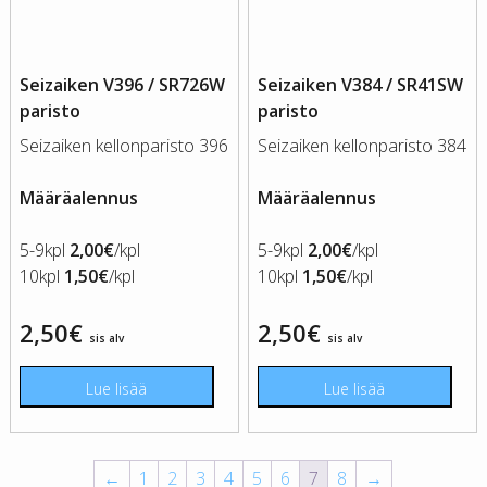
Seizaiken V396 / SR726W
Seizaiken V384 / SR41SW
paristo
paristo
Seizaiken kellonparisto 396
Seizaiken kellonparisto 384
Määräalennus
Määräalennus
5-9kpl
2,00€
/kpl
5-9kpl
2,00€
/kpl
10kpl
1,50€
/kpl
10kpl
1,50€
/kpl
2,50
€
2,50
€
sis alv
sis alv
Lue lisää
Lue lisää
←
1
2
3
4
5
6
7
8
→