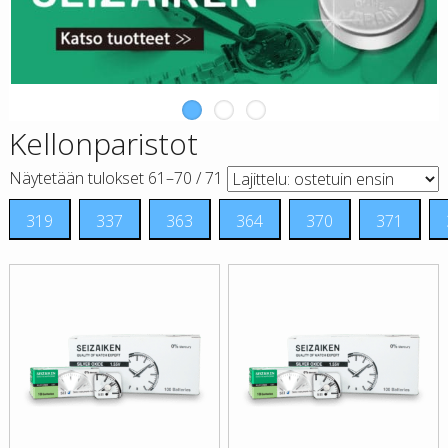
Kellonparistot
Suosituimmat
Näytetään tulokset 61–70 / 71
ensin
319
337
363
364
370
371