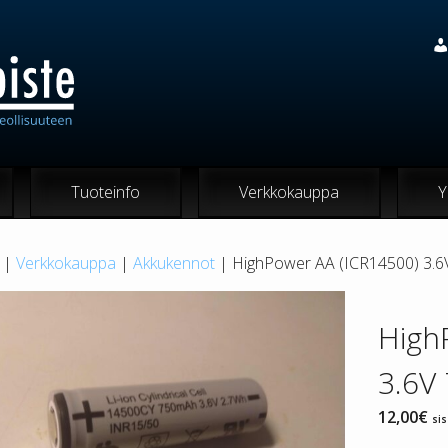
Tuoteinfo
Verkkokauppa
Y
|
Verkkokauppa
|
Akkukennot
| HighPower AA (ICR14500) 3.6
High
3.6V
12,00
€
sis