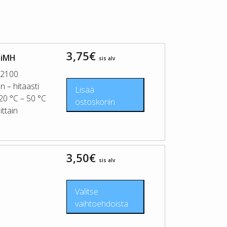
3,75
€
NiMH
sis alv
 2100
n – hitaasti
Lisää
-20 °C – 50 °C
ostoskoriin
ittain
3,50
€
sis alv
Valitse
vaihtoehdoista