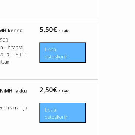
5,50
€
iMH kenno
sis alv
 500
n – hitaasti
Lisää
-20 °C – 50 °C
ostoskoriin
ittain
2,50
€
 NiMH- akku
sis alv
nen virran ja
Lisää
ostoskoriin