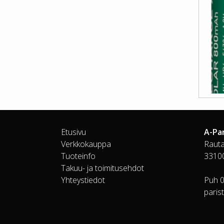
Etusivu
A-Pa
Verkkokauppa
Rauta
Tuoteinfo
3310
Takuu- ja toimitusehdot
Yhteystiedot
Puh 
paris