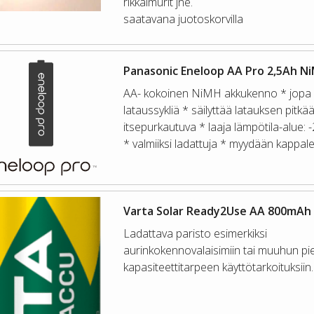
rikkaimurit jne.
saatavana juotoskorvilla
Panasonic Eneloop AA Pro 2,5Ah N
AA- kokoinen NiMH akkukenno * jopa
lataussykliä * säilyttää latauksen pitkää
itsepurkautuva * laaja lämpötila-alue: 
* valmiiksi ladattuja * myydään kappale
Varta Solar Ready2Use AA 800mAh
Ladattava paristo esimerkiksi
aurinkokennovalaisimiin tai muuhun pie
kapasiteettitarpeen käyttötarkoituksiin.