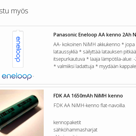
stu myös
Panasonic Eneloop AA kenno 2Ah 
AA- kokoinen NiMH akkukenno * jopa
lataussykliä * säilyttää latauksen pitkää
itsepurkautuva * laaja lämpötila-alue: 
* valmiiksi ladattuja * myydään kappale
FDK AA 1650mAh NiMH kenno
FDK AA NiMH-kenno flat-navoilla.
kennopaketit
sähköhammasharjat