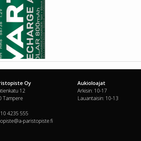
ristopiste Oy
Aukioloajat
tienkatu 12
Arkisin: 10-17
0 Tampere
Lauantaisin: 10-13
010 4235 555
topiste@a-paristopiste.fi