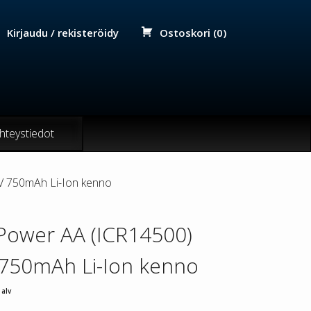
Kirjaudu / rekisteröidy
Ostoskori (0)
hteystiedot
V 750mAh Li-Ion kenno
Power AA (ICR14500)
 750mAh Li-Ion kenno
 alv