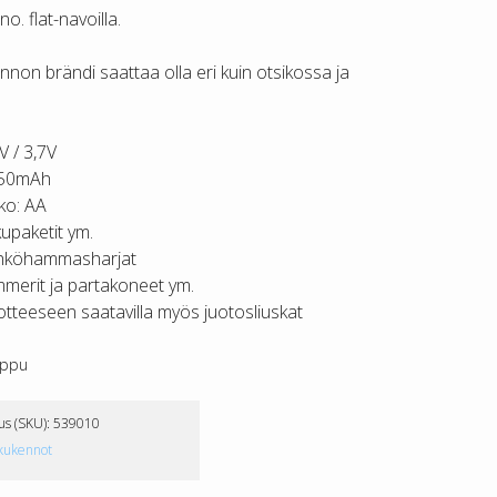
no. flat-navoilla.
non brändi saattaa olla eri kuin otsikossa ja
V / 3,7V
50mAh
ko: AA
upaketit ym.
hköhammasharjat
mmerit ja partakoneet ym.
tteeseen saatavilla myös juotosliuskat
oppu
us (SKU):
539010
kukennot