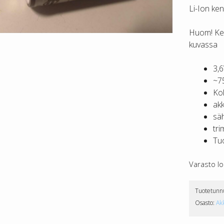
Li-Ion ken
Huom! Ken
kuvassa
3,6
~7
Ko
akk
sä
tri
Tuo
Varasto l
Tuotetunn
Osasto:
Ak