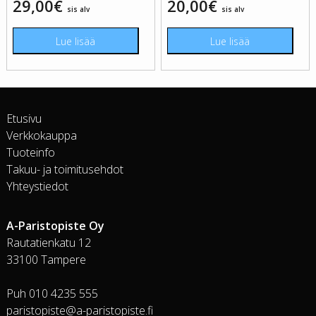
29,00
€
20,00
€
sis alv
sis alv
Lue lisää
Lue lisää
Etusivu
Verkkokauppa
Tuoteinfo
Takuu- ja toimitusehdot
Yhteystiedot
A-Paristopiste Oy
Rautatienkatu 12
33100 Tampere
Puh 010 4235 555
paristopiste@a-paristopiste.fi