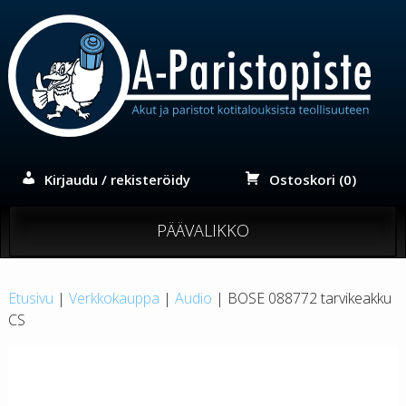
Siirry
sisältöön
Kirjaudu / rekisteröidy
Ostoskori (0)
PÄÄVALIKKO
Etusivu
|
Verkkokauppa
|
Audio
| BOSE 088772 tarvikeakku
CS