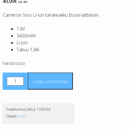
40,00
€
sis alv
Cameron Sino Li-ion tarvikeakku Bose-laitteisiin.
7.4V
3400mAh
Li-ion
Takuu 12kk
Varastossa
BOSE
Lisää ostoskoriin
088772
tarvikeakku
CS
määrä
Tuotetunnus (SKU):
1106102
Osasto:
Audio