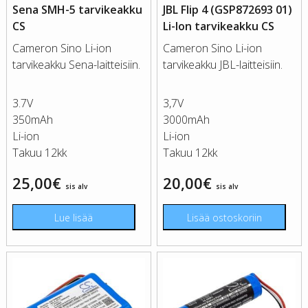
Sena SMH-5 tarvikeakku
JBL Flip 4 (GSP872693 01)
CS
Li-Ion tarvikeakku CS
Cameron Sino Li-ion
Cameron Sino Li-ion
tarvikeakku Sena-laitteisiin.
tarvikeakku JBL-laitteisiin.
3.7V
3,7V
350mAh
3000mAh
Li-ion
Li-ion
Takuu 12kk
Takuu 12kk
25,00
€
20,00
€
sis alv
sis alv
Lue lisää
Lisää ostoskoriin