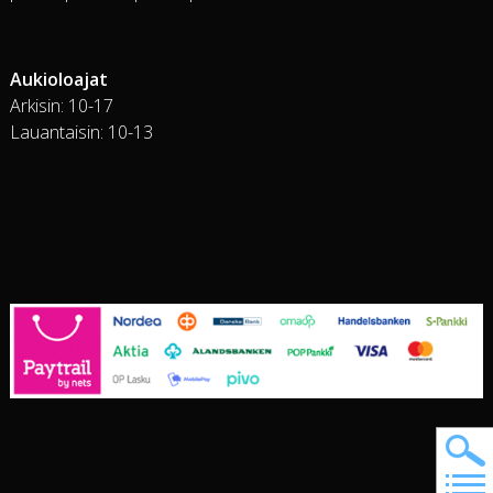
Aukioloajat
Arkisin: 10-17
Lauantaisin: 10-13
Ha