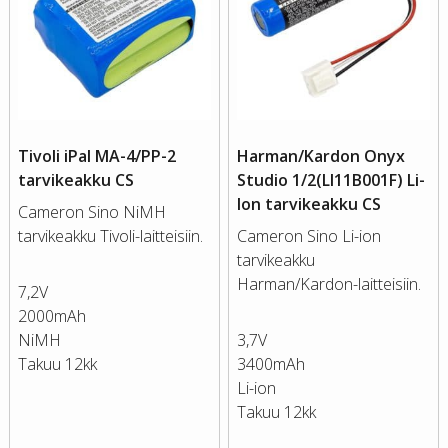
Tivoli iPal MA-4/PP-2
Harman/Kardon Onyx
tarvikeakku CS
Studio 1/2(LI11B001F) Li-
Ion tarvikeakku CS
Cameron Sino NiMH
tarvikeakku Tivoli-laitteisiin.
Cameron Sino Li-ion
tarvikeakku
Harman/Kardon-laitteisiin.
7,2V
2000mAh
NiMH
3,7V
Takuu 12kk
3400mAh
Li-ion
Takuu 12kk