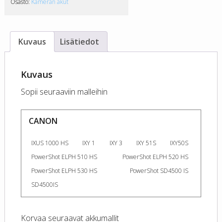
Osasto:
Kameran akut
Kuvaus
Lisätiedot
Kuvaus
Sopii seuraaviin malleihin
CANON
IXUS 1000 HS
IXY 1
IXY 3
IXY 51S
IXY50S
PowerShot ELPH 510 HS
PowerShot ELPH 520 HS
PowerShot ELPH 530 HS
PowerShot SD4500 IS
SD4500IS
Korvaa seuraavat akkumallit