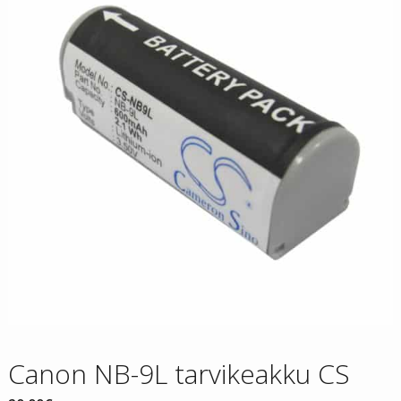
Canon NB-9L tarvikeakku CS