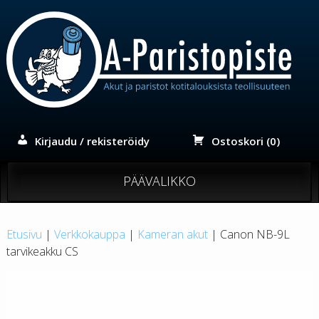
Siirry
sisältöön
Kirjaudu / rekisteröidy
Ostoskori (0)
PÄÄVALIKKO
Etusivu
|
Verkkokauppa
|
Kameran akut
| Canon NB-9L
tarvikeakku CS