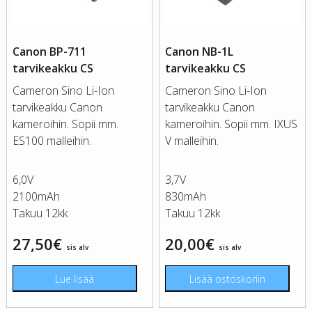
Canon BP-711
Canon NB-1L
tarvikeakku CS
tarvikeakku CS
Cameron Sino Li-Ion
Cameron Sino Li-Ion
tarvikeakku Canon
tarvikeakku Canon
kameroihin. Sopii mm.
kameroihin. Sopii mm. IXUS
ES100 malleihin.
V malleihin.
6,0V
3,7V
2100mAh
830mAh
Takuu 12kk
Takuu 12kk
27,50
€
20,00
€
sis alv
sis alv
Lue lisää
Lisää ostoskoriin