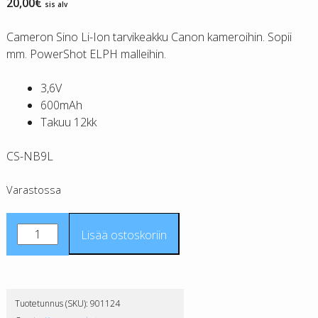
20,00
€
sis alv
Cameron Sino Li-Ion tarvikeakku Canon kameroihin. Sopii
mm. PowerShot ELPH malleihin.
3,6V
600mAh
Takuu 12kk
CS-NB9L
Varastossa
Canon
Lisää ostoskoriin
NB-
9L
tarvikeakku
CS
Tuotetunnus (SKU):
901124
määrä