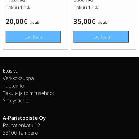
1120mAh
2000mAh
Takuu 12kk
Takuu 12kk
20,00
€
35,00
€
sis alv
sis alv
Lue lisää
Lue lisää
Etusivu
Verkkokauppa
Tuoteinfo
Takuu- ja toimitusehdot
Yhteystiedot
A-Paristopiste Oy
Rautatienkatu 12
33100 Tampere