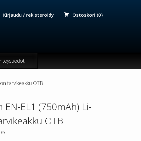
Kirjaudu / rekisteröidy
Ostoskori (0)
hteystiedot
on tarvikeakku OTB
n EN-EL1 (750mAh) Li-
tarvikeakku OTB
 alv