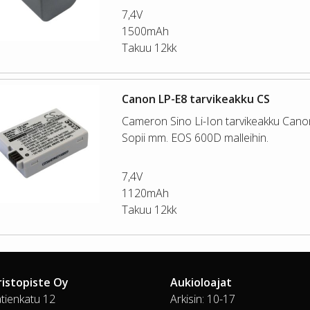
7,4V
1500mAh
Takuu 12kk
Canon LP-E8 tarvikeakku CS
Cameron Sino Li-Ion tarvikeakku Cano
Sopii mm. EOS 600D malleihin.
7,4V
1120mAh
Takuu 12kk
ristopiste Oy
Aukioloajat
tienkatu 12
Arkisin: 10-17