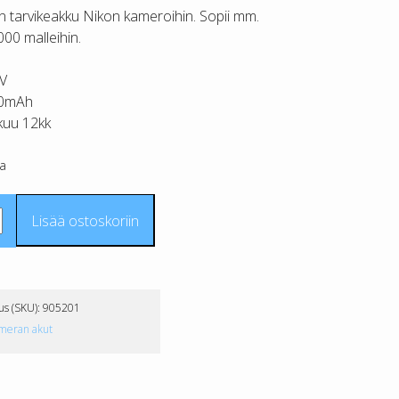
n tarvikeakku Nikon kameroihin. Sopii mm.
00 malleihin.
4V
0mAh
kuu 12kk
a
Lisää ostoskoriin
h)
us (SKU):
905201
meran akut
akku