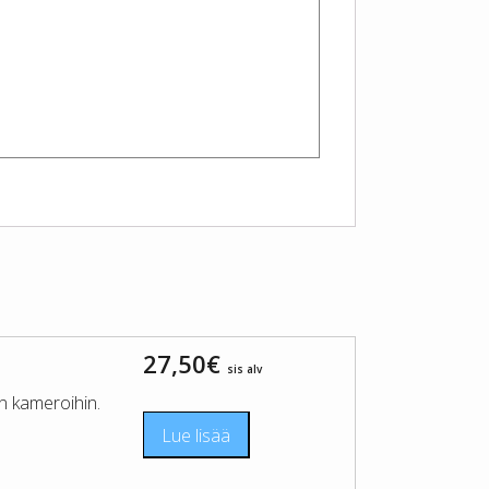
27,50
€
sis alv
n kameroihin.
Lue lisää