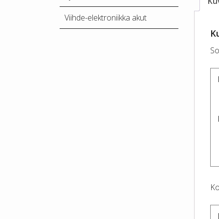
Ku
Viihde-elektroniikka akut
K
So
Ko