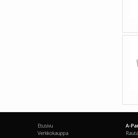
Etusivu
A-Pa
Verkkokauppa
Rauta