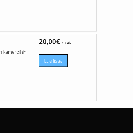
20,00
€
sis alv
n kameroihin.
Lue lisää