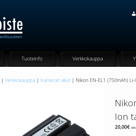
Tuoteinfo
Verkkokauppa
Y
|
Verkkokauppa
|
Kameran akut
| Nikon EN-EL1 (750mAh) Li-I
Niko
Ion 
20,00
€
sis