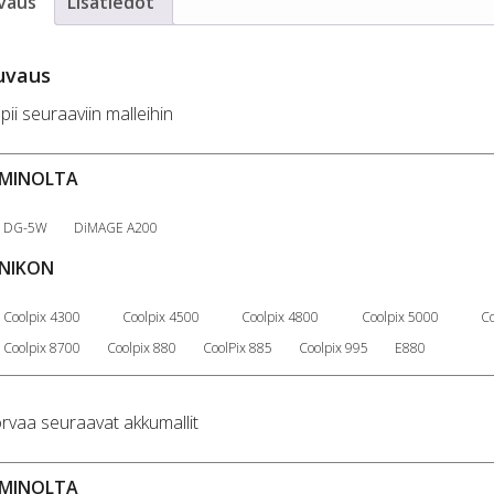
vaus
Lisätiedot
uvaus
pii seuraaviin malleihin
MINOLTA
DG-5W
DiMAGE A200
NIKON
Coolpix 4300
Coolpix 4500
Coolpix 4800
Coolpix 5000
Co
Coolpix 8700
Coolpix 880
CoolPix 885
Coolpix 995
E880
rvaa seuraavat akkumallit
MINOLTA