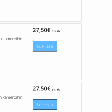
27,50
€
sis alv
n kameroihin.
Lue lisää
27,50
€
sis alv
n kameroihin.
Lue lisää