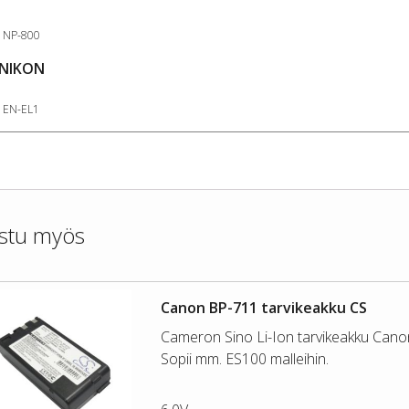
NP-800
NIKON
EN-EL1
stu myös
Canon BP-711 tarvikeakku CS
Cameron Sino Li-Ion tarvikeakku Cano
Sopii mm. ES100 malleihin.