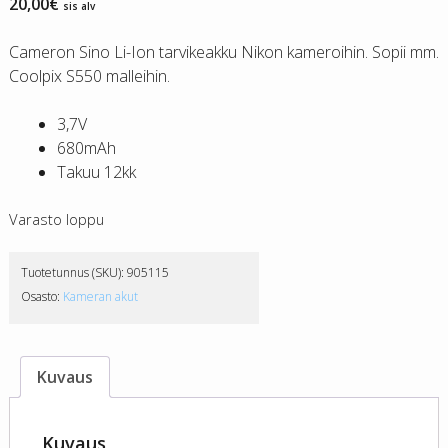
20,00
€
sis alv
Cameron Sino Li-Ion tarvikeakku Nikon kameroihin. Sopii mm.
Coolpix S550 malleihin.
3,7V
680mAh
Takuu 12kk
Varasto loppu
Tuotetunnus (SKU):
905115
Osasto:
Kameran akut
Kuvaus
Kuvaus