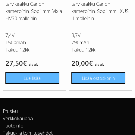
tarvikeakku Canon
tarvikeakku Canon
kameroihin. Sopii mm. Vixia
kameroihin. Sopii mm. IXUS
HV30 malleihin.
II malleihin.
7,4V
3,7V
1500mAh
790mAh
Takuu 12kk
Takuu 12kk
27,50
€
20,00
€
sis alv
sis alv
Lue lisää
Lisää ostoskoriin
Etusivu
Verkkokauppa
Tuoteinfo
Takuu- ja toimitusehdot