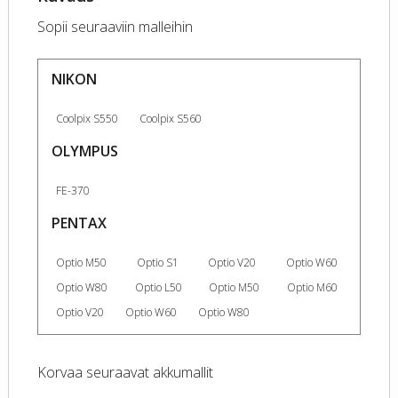
Sopii seuraaviin malleihin
NIKON
Coolpix S550
Coolpix S560
OLYMPUS
FE-370
PENTAX
Optio M50
Optio S1
Optio V20
Optio W60
Optio W80
Optio L50
Optio M50
Optio M60
Optio V20
Optio W60
Optio W80
Korvaa seuraavat akkumallit