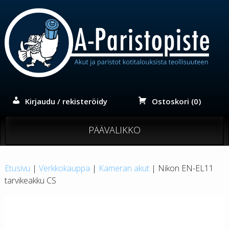
Siirry
sisältöön
Kirjaudu / rekisteröidy
Ostoskori (0)
PÄÄVALIKKO
Etusivu
|
Verkkokauppa
|
Kameran akut
| Nikon EN-EL11
tarvikeakku CS