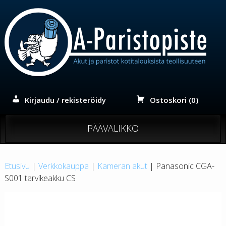
Siirry
sisältöön
Kirjaudu / rekisteröidy
Ostoskori (0)
PÄÄVALIKKO
Etusivu
|
Verkkokauppa
|
Kameran akut
| Panasonic CGA-
S001 tarvikeakku CS