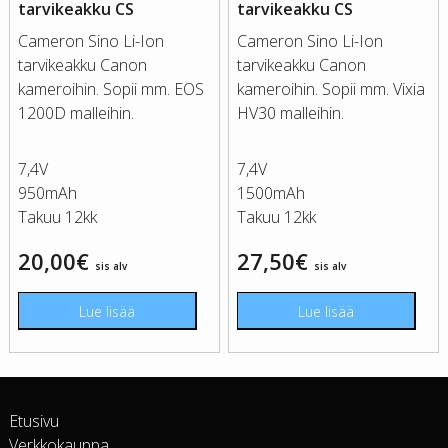
tarvikeakku CS
tarvikeakku CS
Cameron Sino Li-Ion
Cameron Sino Li-Ion
tarvikeakku Canon
tarvikeakku Canon
kameroihin. Sopii mm. EOS
kameroihin. Sopii mm. Vixia
1200D malleihin.
HV30 malleihin.
7,4V
7,4V
950mAh
1500mAh
Takuu 12kk
Takuu 12kk
20,00
€
27,50
€
sis alv
sis alv
Lue lisää
Lue lisää
Etusivu
Verkkokauppa