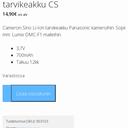
tarvikeakku CS
14,90
€
sis alv
Cameron Sino Li-Ion tarvikeakku Panasonic kameroihin. Sopii
mm. Lumix DMC-F1 malleihin.
3,7V
700mAh
Takuu 12kk
Varastossa
Panasonic
Lisää ostoskoriin
CGA-
S001
tarvikeakku
CS
Tuotetunnus (SKU):
903103
määrä