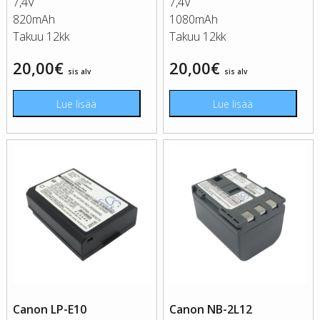
7,4V
7,4V
820mAh
1080mAh
Takuu 12kk
Takuu 12kk
20,00
€
20,00
€
sis alv
sis alv
Lue lisää
Lue lisää
Canon LP-E10
Canon NB-2L12