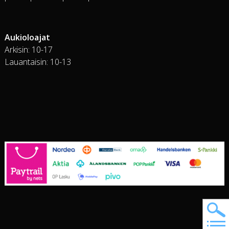
Aukioloajat
Arkisin: 10-17
Lauantaisin: 10-13
Ha