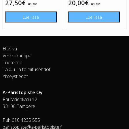
27,50
€
20,00
€
sis alv
sis alv
Lue lisää
Lue lisää
Etusivu
Verkkokauppa
Tuoteinfo
Takuu- ja toimitusehdot
Yhteystiedot
A-Paristopiste Oy
Rautatienkatu 12
33100 Tampere
Puh 010 4235 555
paristopiste@a-paristopiste.fi