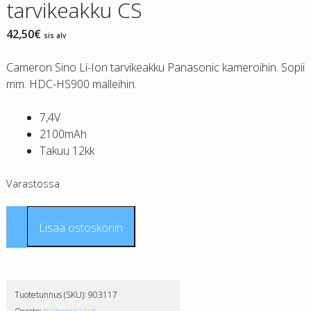
tarvikeakku CS
42,50
€
sis alv
Cameron Sino Li-Ion tarvikeakku Panasonic kameroihin. Sopii
mm. HDC-HS900 malleihin.
7,4V
2100mAh
Takuu 12kk
Varastossa
Panasonic
Lisää ostoskoriin
VW-
VBN260
tarvikeakku
CS
Tuotetunnus (SKU):
903117
määrä