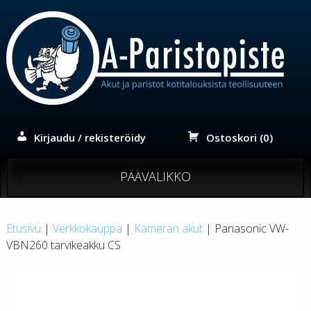
Siirry
sisältöön
Kirjaudu / rekisteröidy
Ostoskori (0)
PÄÄVALIKKO
Etusivu
|
Verkkokauppa
|
Kameran akut
| Panasonic VW-
VBN260 tarvikeakku CS