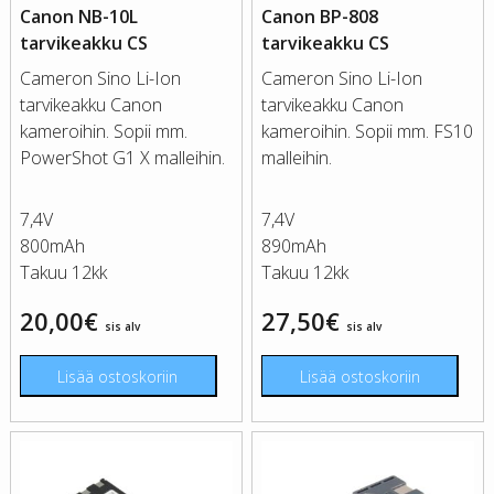
Canon NB-10L
Canon BP-808
tarvikeakku CS
tarvikeakku CS
Cameron Sino Li-Ion
Cameron Sino Li-Ion
tarvikeakku Canon
tarvikeakku Canon
kameroihin. Sopii mm.
kameroihin. Sopii mm. FS10
PowerShot G1 X malleihin.
malleihin.
7,4V
7,4V
800mAh
890mAh
Takuu 12kk
Takuu 12kk
20,00
€
27,50
€
sis alv
sis alv
Lisää ostoskoriin
Lisää ostoskoriin