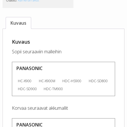
Osasto:
Kameran akut
Kuvaus
Kuvaus
Sopii seuraaviin malleihin
PANASONIC
HC-X900
HC-X900M
HDC-HS900
HDC-SD800
HDC-SD900
HDC-TM900
Korvaa seuraavat akkumallit
PANASONIC