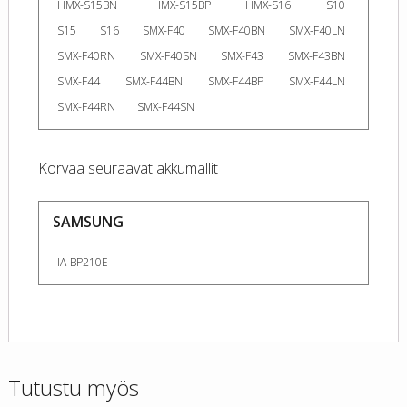
HMX-S15BN
HMX-S15BP
HMX-S16
S10
S15
S16
SMX-F40
SMX-F40BN
SMX-F40LN
SMX-F40RN
SMX-F40SN
SMX-F43
SMX-F43BN
SMX-F44
SMX-F44BN
SMX-F44BP
SMX-F44LN
SMX-F44RN
SMX-F44SN
Korvaa seuraavat akkumallit
SAMSUNG
IA-BP210E
Tutustu myös