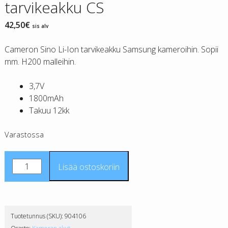
tarvikeakku CS
42,50
€
sis alv
Cameron Sino Li-Ion tarvikeakku Samsung kameroihin. Sopii
mm. H200 malleihin.
3,7V
1800mAh
Takuu 12kk
Varastossa
Samsung
Lisää ostoskoriin
IA-
BP120E
tarvikeakku
CS
Tuotetunnus (SKU):
904106
määrä