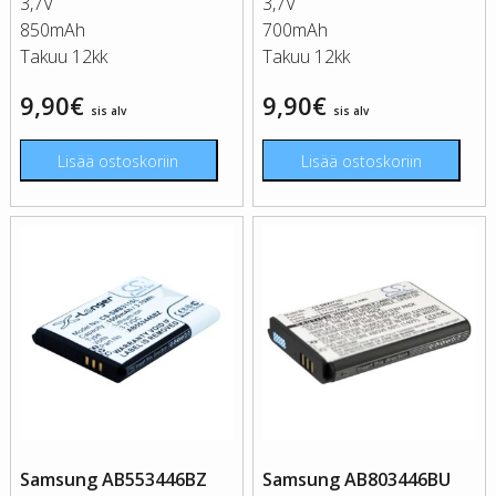
3,7V
3,7V
850mAh
700mAh
Takuu 12kk
Takuu 12kk
9,90
€
9,90
€
sis alv
sis alv
Lisää ostoskoriin
Lisää ostoskoriin
Samsung AB553446BZ
Samsung AB803446BU