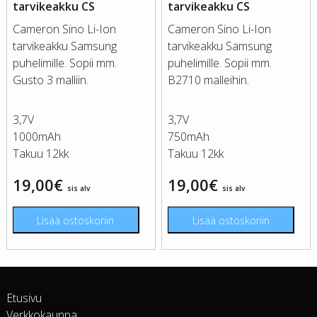
tarvikeakku CS
tarvikeakku CS
Cameron Sino Li-Ion
Cameron Sino Li-Ion
tarvikeakku Samsung
tarvikeakku Samsung
puhelimille. Sopii mm.
puhelimille. Sopii mm.
Gusto 3 malliin.
B2710 malleihin.
3,7V
3,7V
1000mAh
750mAh
Takuu 12kk
Takuu 12kk
19,00
€
19,00
€
sis alv
sis alv
Lisää ostoskoriin
Lisää ostoskoriin
Etusivu
Verkkokauppa