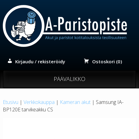
Siirry
sisältöön
Kirjaudu / rekisteröidy
Ostoskori (0)
PÄÄVALIKKO
Etusivu
|
Verkkokauppa
|
Kameran akut
| Samsung IA-
BP120E tarvikeakku CS