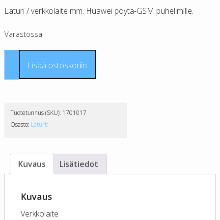
Laturi / verkkolaite mm. Huawei pöytä-GSM puhelimille.
Varastossa
Insmat
Lisää ostoskoriin
Huawei
B160
laturi
määrä
Tuotetunnus (SKU):
1701017
Osasto:
Laturit
Kuvaus
Lisätiedot
Kuvaus
Verkkolaite