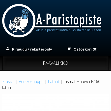
Siirry
sisältöön
Kirjaudu / rekisteröidy
Ostoskori (0)
PÄÄVALIKKO
Etusivu
|
Verkkokauppa
|
Laturit
| Insmat Huawei B160
laturi