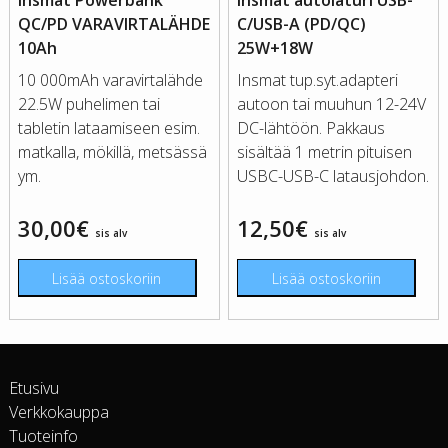
QC/PD VARAVIRTALÄHDE
C/USB-A (PD/QC)
10Ah
25W+18W
10 000mAh varavirtalähde
Insmat tup.syt.adapteri
22.5W puhelimen tai
autoon tai muuhun 12-24V
tabletin lataamiseen esim.
DC-lähtöön. Pakkaus
matkalla, mökillä, metsässä
sisältää 1 metrin pituisen
ym.
USBC-USB-C latausjohdon.
30,00
€
12,50
€
sis alv
sis alv
Lisää ostoskoriin
Lisää ostoskoriin
Etusivu
Verkkokauppa
Tuoteinfo