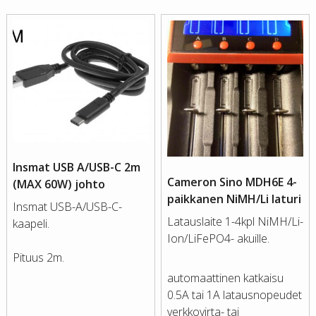
Insmat USB A/USB-C 2m
Cameron Sino MDH6E 4-
(MAX 60W) johto
paikkanen NiMH/Li laturi
Insmat USB-A/USB-C-
Latauslaite 1-4kpl NiMH/Li-
kaapeli.
Ion/LiFePO4- akuille.
Pituus 2m.
automaattinen katkaisu
0.5A tai 1A latausnopeudet
verkkovirta- tai