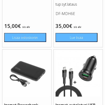
tup.syt.lataus
DF-MDH6E
15,00
€
35,00
€
sis alv
sis alv
Lisää ostoskoriin
Lue lisää
Insmat Powerbank
Insmat autolaturi USB-