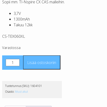
Sopii mm. TI-Nspire CX CAS malleihin.
3,7V
1300mAh
Takuu 12kk
CS-TEX060XL
Varastossa
Texas
Lisää ostoskoriin
Instruments
TI-
Nspire
CAS
Tuotetunnus (SKU):
1604101
tarvikeakku
Osasto:
Muut akut
CS
määrä