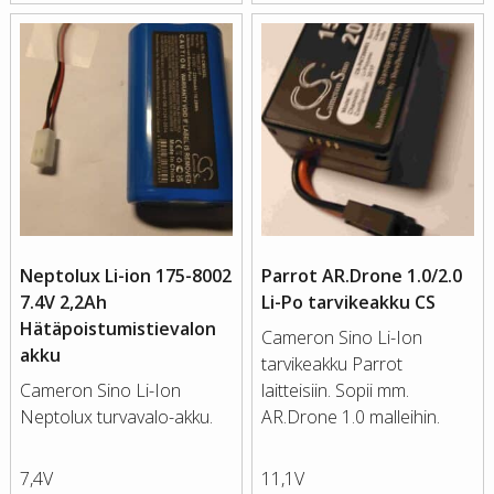
Neptolux Li-ion 175-8002
Parrot AR.Drone 1.0/2.0
7.4V 2,2Ah
Li-Po tarvikeakku CS
Hätäpoistumistievalon
Cameron Sino Li-Ion
akku
tarvikeakku Parrot
Cameron Sino Li-Ion
laitteisiin. Sopii mm.
Neptolux turvavalo-akku.
AR.Drone 1.0 malleihin.
7,4V
11,1V