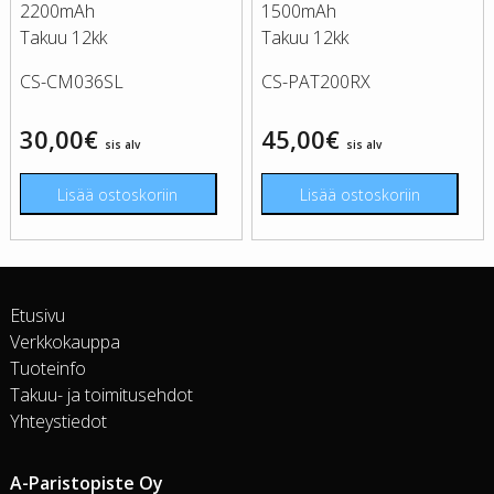
2200mAh
1500mAh
Takuu 12kk
Takuu 12kk
CS-CM036SL
CS-PAT200RX
30,00
€
45,00
€
sis alv
sis alv
Lisää ostoskoriin
Lisää ostoskoriin
Etusivu
Verkkokauppa
Tuoteinfo
Takuu- ja toimitusehdot
Yhteystiedot
A-Paristopiste Oy