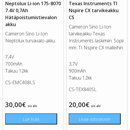
Neptolux Li-ion 175-8070
Texas Instruments TI
7.4V 0,7Ah
Nspire CX tarvikeakku
Hätäpoistumistievalon
CS
akku
Cameron Sino Li-Ion
Cameron Sino Li-Ion
tarvikeakku Texas
Neptolux turvavalo-akku.
Instruments laskimiin. Sopii
mm. TI Nspire CX malleihin.
7,4V
700mAh
3,7V
Takuu 12kk
900mAh
Takuu 12kk
CS-EMC408LS
CS-TEX840SL
30,00
€
20,00
€
sis alv
sis alv
Lue lisää
Lisää ostoskoriin