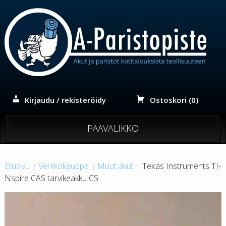
Siirry
sisältöön
Kirjaudu / rekisteröidy
Ostoskori (0)
PÄÄVALIKKO
Etusivu
|
Verkkokauppa
|
Muut akut
| Texas Instruments TI-
Nspire CAS tarvikeakku CS