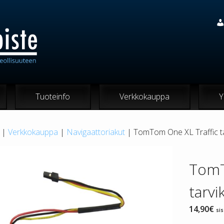
Tuoteinfo
Verkkokauppa
Y
|
Verkkokauppa
|
Navigaattoriakut
| TomTom One XL Traffic t
TomT
tarvi
14,90
€
sis