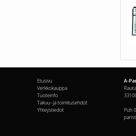
Etusivu
A-Pa
Verkkokauppa
Rauta
Tuoteinfo
3310
Takuu- ja toimitusehdot
Yhteystiedot
Puh 
paris