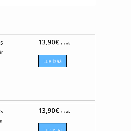
13,90
€
CS
sis alv
in
Lue lisää
13,90
€
CS
sis alv
in
Lue lisää