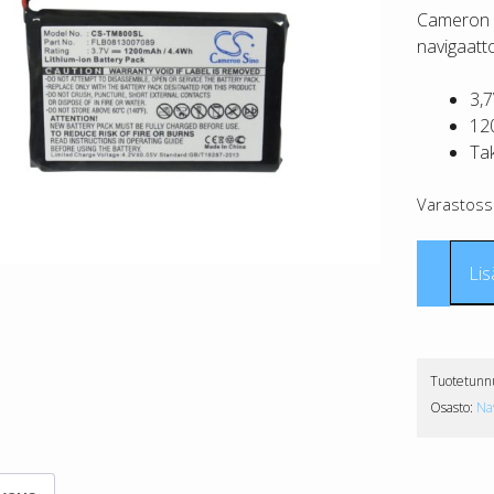
Cameron 
navigaatto
3,
12
Ta
Varastoss
TomTo
Lis
One
XL
Traffic
tarvike
Tuotetunn
CS
Osasto:
Na
määrä