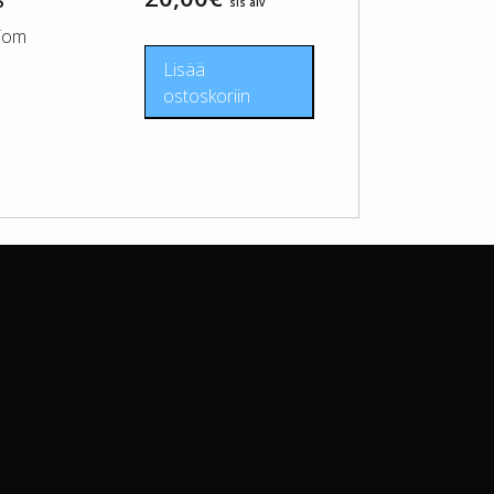
S
sis alv
mTom
Lisää
ostoskoriin