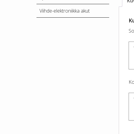
Ku
Viihde-elektroniikka akut
K
So
Ko