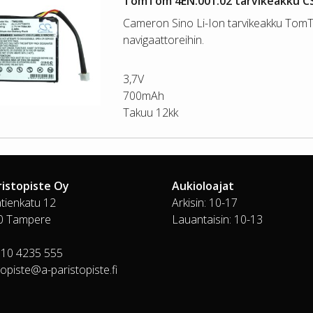
TomTom 4EN.001.02 tarvikeakku C
Cameron Sino Li-Ion tarvikeakku To
navigaattoreihin.
3,7V
700mAh
Takuu 12kk
ristopiste Oy
Aukioloajat
tienkatu 12
Arkisin: 10-17
0 Tampere
Lauantaisin: 10-13
010 4235 555
topiste@a-paristopiste.fi