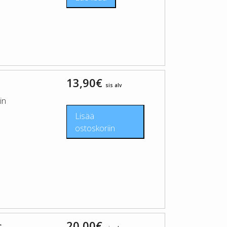
13,90
€
sis alv
in
Lisää
ostoskoriin
20,00
€