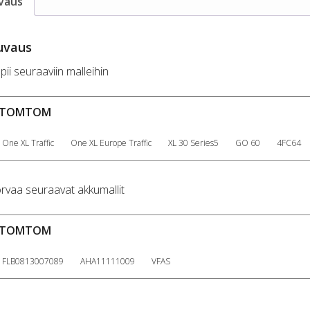
vaus
uvaus
pii seuraaviin malleihin
TOMTOM
One XL Traffic
One XL Europe Traffic
XL 30 Series5
GO 60
4FC64
rvaa seuraavat akkumallit
TOMTOM
FLB0813007089
AHA11111009
VFAS