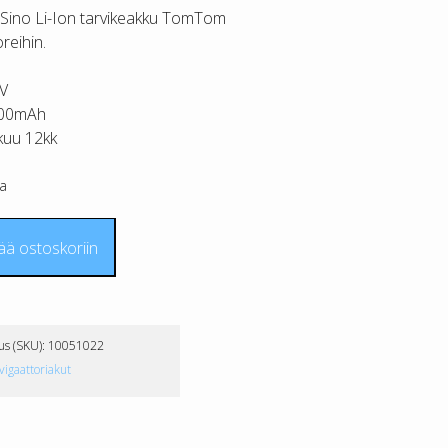
Sino Li-Ion tarvikeakku TomTom
reihin.
7V
00mAh
kuu 12kk
a
m
ää ostoskoriin
akku
us (SKU):
10051022
vigaattoriakut