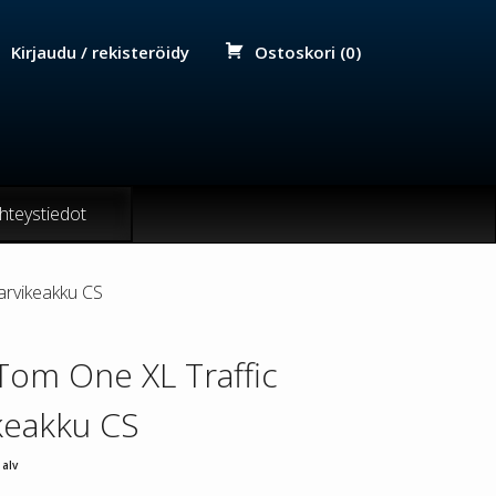
Kirjaudu / rekisteröidy
Ostoskori (0)
hteystiedot
arvikeakku CS
om One XL Traffic
keakku CS
 alv