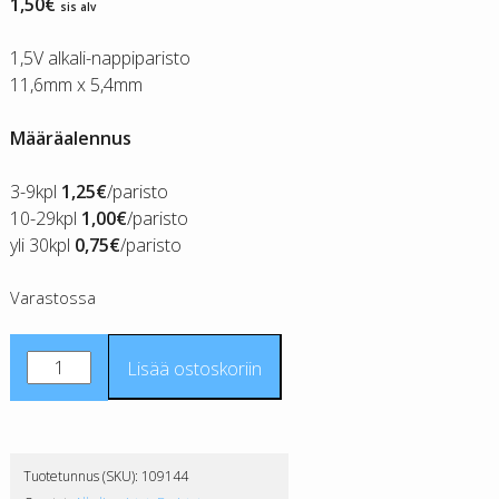
1,50
€
sis alv
1,5V alkali-nappiparisto
11,6mm x 5,4mm
Määräalennus
3-9kpl
1,25€
/paristo
10-29kpl
1,00€
/paristo
yli 30kpl
0,75€
/paristo
Varastossa
Camelion
Lisää ostoskoriin
Alkaline
LR44-
paristo
määrä
Tuotetunnus (SKU):
109144