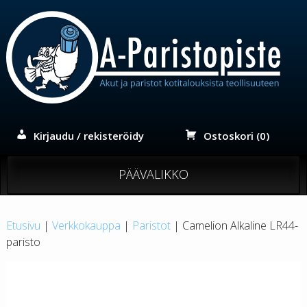
Siirry
sisältöön
Kirjaudu / rekisteröidy
Ostoskori (0)
PÄÄVALIKKO
Etusivu
|
Verkkokauppa
|
Paristot
| Camelion Alkaline LR44-
paristo