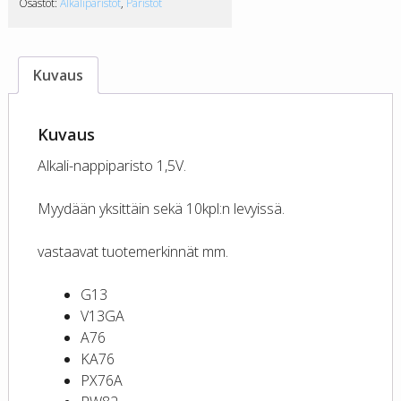
Osastot:
Alkaliparistot
,
Paristot
Kuvaus
Kuvaus
Alkali-nappiparisto 1,5V.
Myydään yksittäin sekä 10kpl:n levyissä.
vastaavat tuotemerkinnät mm.
G13
V13GA
A76
KA76
PX76A