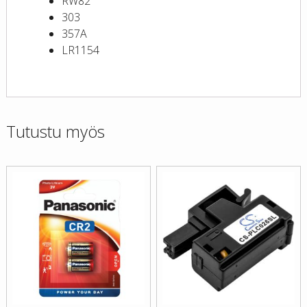
RW82
303
357A
LR1154
Tutustu myös