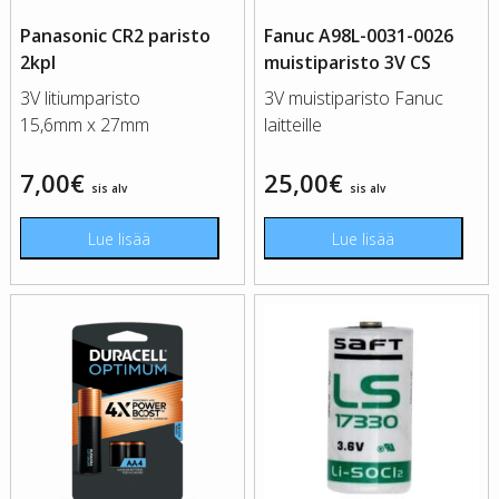
Panasonic CR2 paristo
Fanuc A98L-0031-0026
2kpl
muistiparisto 3V CS
3V litiumparisto
3V muistiparisto Fanuc
15,6mm x 27mm
laitteille
7,00
€
25,00
€
sis alv
sis alv
Lue lisää
Lue lisää