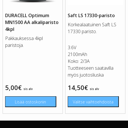
DURACELL Optimum
Saft LS 17330-paristo
MN1500 AA alkaliparisto
Korkealaatuinen Saft LS
4kpl
17330 paristo.
Pakkauksessa 4kpl
paristoja.
3.6V
2100mAh
Koko: 2/3A
Tuotteeseen saatavilla
myös juotosliuska
5,00
€
14,50
€
sis alv
sis alv
Lisää ostoskoriin
Valitse vaihtoehdoista