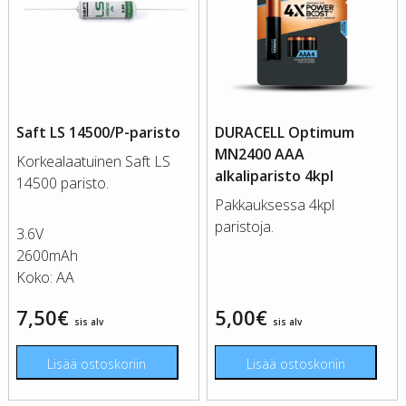
Saft LS 14500/P-paristo
DURACELL Optimum
MN2400 AAA
Korkealaatuinen Saft LS
alkaliparisto 4kpl
14500 paristo.
Pakkauksessa 4kpl
paristoja.
3.6V
2600mAh
Koko: AA
7,50
€
5,00
€
sis alv
sis alv
Lisää ostoskoriin
Lisää ostoskoriin