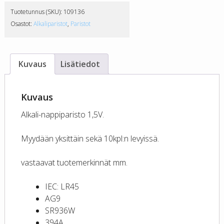
AG9
Tuotetunnus (SKU):
109136
-
Osastot:
Alkaliparistot
,
Paristot
paristo
määrä
Kuvaus
Lisätiedot
Kuvaus
Alkali-nappiparisto 1,5V.
Myydään yksittäin sekä 10kpl:n levyissä.
vastaavat tuotemerkinnät mm.
IEC: LR45
AG9
SR936W
394A