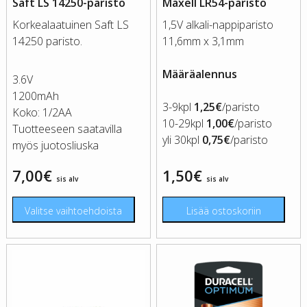
Saft LS 14250-paristo
Maxell LR54-paristo
Korkealaatuinen Saft LS
1,5V alkali-nappiparisto
14250 paristo.
11,6mm x 3,1mm
Määräalennus
3.6V
1200mAh
3-9kpl
1,25€
/paristo
Koko: 1/2AA
10-29kpl
1,00€
/paristo
Tuotteeseen saatavilla
yli 30kpl
0,75€
/paristo
myös juotosliuska
7,00
€
1,50
€
sis alv
sis alv
Valitse vaihtoehdoista
Lisää ostoskoriin