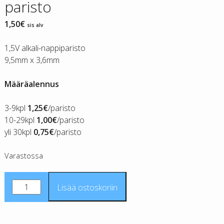
paristo
1,50
€
sis alv
1,5V alkali-nappiparisto
9,5mm x 3,6mm
Määräalennus
3-9kpl
1,25€
/paristo
10-29kpl
1,00€
/paristo
yli 30kpl
0,75€
/paristo
Varastossa
Camelion
Lisää ostoskoriin
Alkaline
LR936
/