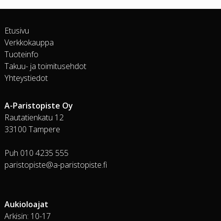
Etusivu
Verkkokauppa
Tuoteinfo
Takuu- ja toimitusehdot
Yhteystiedot
A-Paristopiste Oy
Rautatienkatu 12
33100 Tampere
Puh 010 4235 555
paristopiste@a-paristopiste.fi
Aukioloajat
Arkisin: 10-17