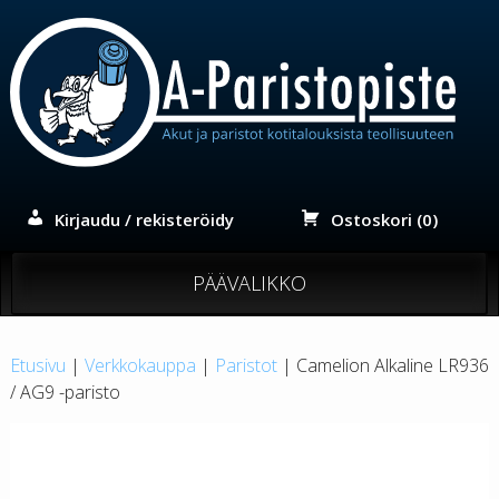
Siirry
sisältöön
Kirjaudu / rekisteröidy
Ostoskori (0)
PÄÄVALIKKO
Etusivu
|
Verkkokauppa
|
Paristot
| Camelion Alkaline LR936
/ AG9 -paristo