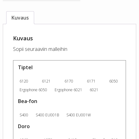
määrä
Kuvaus
Kuvaus
Sopii seuraaviin malleihin
Tiptel
6120
6121
6170
6171
6050
Ergophone 6050
Ergophone 6021
6021
Bea-fon
S400
S400 EU001B
S400 EU001W
Doro