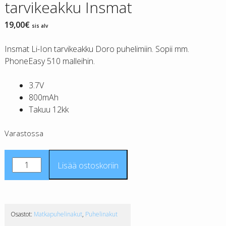
tarvikeakku Insmat
19,00
€
sis alv
Insmat Li-Ion tarvikeakku Doro puhelimiin. Sopii mm.
PhoneEasy 510 malleihin.
3.7V
800mAh
Takuu 12kk
Varastossa
Doro
Lisää ostoskoriin
DBC-
800
ABCD
tarvikeakku
Osastot:
Matkapuhelinakut
,
Puhelinakut
Insmat