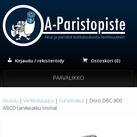
Siirry
sisältöön
Kirjaudu / rekisteröidy
Ostoskori (0)
PÄÄVALIKKO
Etusivu
|
Verkkokauppa
|
Puhelinakut
| Doro DBC-800
ABCD tarvikeakku Insmat