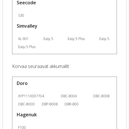
Seecode
S30
Simvalley
XL-901
Easy 5
Easy 5 Plus
Easy-5
Easy-5 Plus
Korvaa seuraavat akkumallit
Doro
XYP1110007704
DBC-800A
DBC-800B
DBC-800D
DBP-800B
DBR-800
Hagenuk
F100