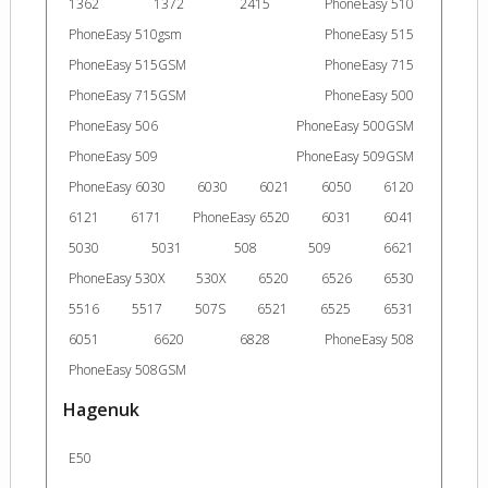
1362
1372
2415
PhoneEasy 510
PhoneEasy 510gsm
PhoneEasy 515
PhoneEasy 515GSM
PhoneEasy 715
PhoneEasy 715GSM
PhoneEasy 500
PhoneEasy 506
PhoneEasy 500GSM
PhoneEasy 509
PhoneEasy 509GSM
PhoneEasy 6030
6030
6021
6050
6120
6121
6171
PhoneEasy 6520
6031
6041
5030
5031
508
509
6621
PhoneEasy 530X
530X
6520
6526
6530
5516
5517
507S
6521
6525
6531
6051
6620
6828
PhoneEasy 508
PhoneEasy 508GSM
Hagenuk
E50