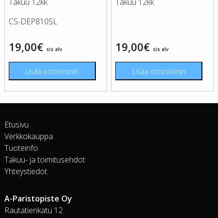
Takuu 12kk
Takuu 12kk
CS-DEP810SL
19,00
€
19,00
€
sis alv
sis alv
Lisää ostoskoriin
Lisää ostoskoriin
Etusivu
Verkkokauppa
Tuoteinfo
Takuu- ja toimitusehdot
Yhteystiedot
A-Paristopiste Oy
Rautatienkatu 12