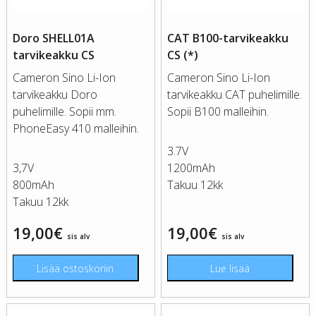
Doro SHELL01A
CAT B100-tarvikeakku
tarvikeakku CS
CS (*)
Cameron Sino Li-Ion
Cameron Sino Li-Ion
tarvikeakku Doro
tarvikeakku CAT puhelimille.
puhelimille. Sopii mm.
Sopii B100 malleihin.
PhoneEasy 410 malleihin.
3.7V
3,7V
1200mAh
800mAh
Takuu 12kk
Takuu 12kk
19,00
€
19,00
€
sis alv
sis alv
Lisää ostoskoriin
Lue lisää