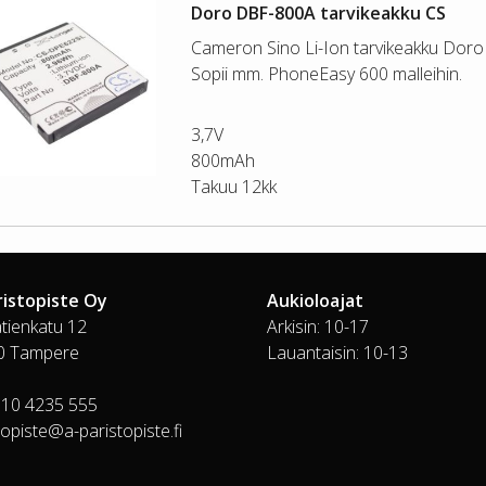
Doro DBF-800A tarvikeakku CS
Cameron Sino Li-Ion tarvikeakku Doro p
Sopii mm. PhoneEasy 600 malleihin.
3,7V
800mAh
Takuu 12kk
ristopiste Oy
Aukioloajat
tienkatu 12
Arkisin: 10-17
0 Tampere
Lauantaisin: 10-13
010 4235 555
topiste@a-paristopiste.fi