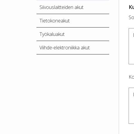
K
Siivouslaitteiden akut
So
Tietokoneakut
Työkaluakut
Viihde-elektroniikka akut
Ko