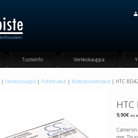
Tuoteinfo
Verkkokauppa
Y
|
Verkkokauppa
|
Puhelinakut
|
Matkapuhelinakut
| HTC BD421
HTC 
9,90
€
sis a
Cameron S
mm. Thund