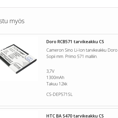
stu myös
Doro RCB571 tarvikeakku CS
Cameron Sino Li-Ion tarvikeakku Doro p
Sopii mm. Primo 571 malliin.
3,7V
1300mAh
Takuu 12kk
CS-DEP571SL
HTC BA S470 tarvikeakku CS