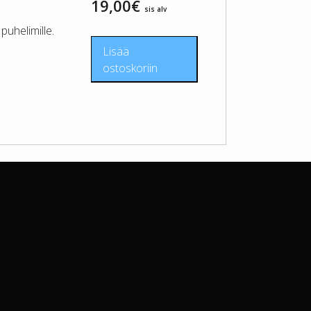
19,00
€
sis alv
uhelimille.
Lisää
ostoskoriin