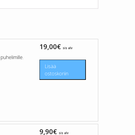
19,00
€
sis alv
uhelimille.
Lisää
ostoskoriin
9,90
€
sis alv