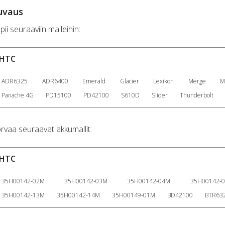
uvaus
pii seuraaviin malleihin:
HTC
ADR6325
ADR6400
Emerald
Glacier
Lexikon
Merge
M
Panache 4G
PD15100
PD42100
S610D
Slider
Thunderbolt
rvaa seuraavat akkumallit:
HTC
35H00142-02M
35H00142-03M
35H00142-04M
35H00142-
35H00142-13M
35H00142-14M
35H00149-01M
BD42100
BTR63