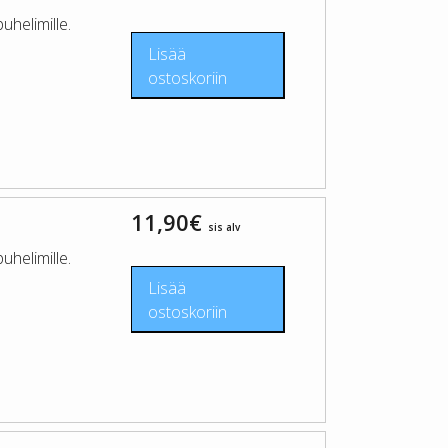
helimille.
Lisää
ostoskoriin
11,90
€
sis alv
helimille.
Lisää
ostoskoriin