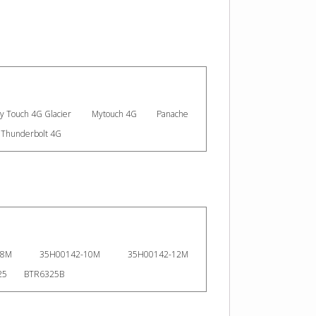
y Touch 4G Glacier
Mytouch 4G
Panache
Thunderbolt 4G
08M
35H00142-10M
35H00142-12M
25
BTR6325B