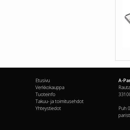
Etusivu
A-Pa
Verkkokauppa
Rauta
Tuoteinfo
3310
Takuu- ja toimitusehdot
Yhteystiedot
Puh 
paris