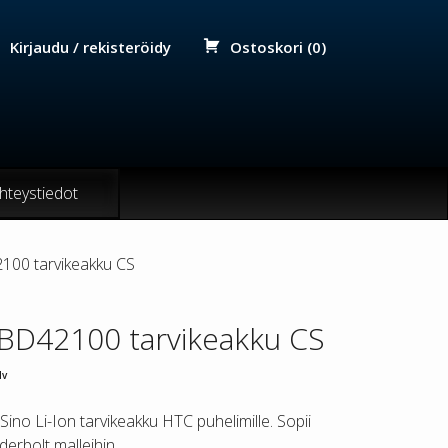
Kirjaudu / rekisteröidy
Ostoskori (0)
hteystiedot
00 tarvikeakku CS
BD42100 tarvikeakku CS
lv
ino Li-Ion tarvikeakku HTC puhelimille. Sopii
erbolt malleihin.