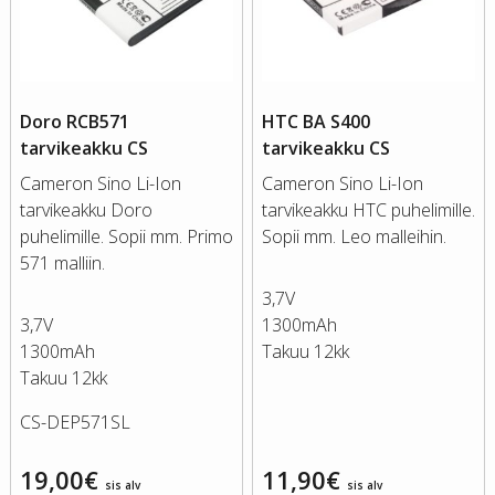
Doro RCB571
HTC BA S400
tarvikeakku CS
tarvikeakku CS
Cameron Sino Li-Ion
Cameron Sino Li-Ion
tarvikeakku Doro
tarvikeakku HTC puhelimille.
puhelimille. Sopii mm. Primo
Sopii mm. Leo malleihin.
571 malliin.
3,7V
3,7V
1300mAh
1300mAh
Takuu 12kk
Takuu 12kk
CS-DEP571SL
19,00
€
11,90
€
sis alv
sis alv