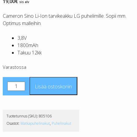
19,00
€
sis alv
Cameron Sino Li-Ion tarvikeakku LG puhelimille. Sopii mm.
Optimus malleihin.
3,8V
1800mAh
Takuu 12kk
Varastossa
LG
Lisää ostoskoriin
BL-
52UH
tarvikeakku
CS
Tuotetunnus (SKU):
805106
määrä
Osastot:
Matkapuhelinakut
,
Puhelinakut