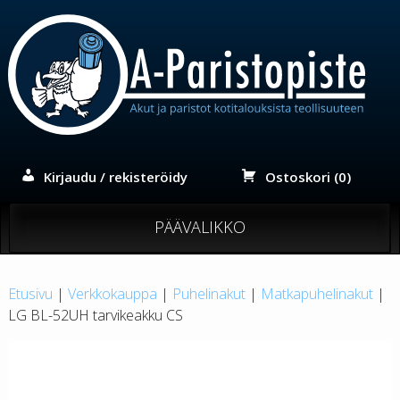
Siirry
sisältöön
Kirjaudu / rekisteröidy
Ostoskori (0)
PÄÄVALIKKO
Etusivu
|
Verkkokauppa
|
Puhelinakut
|
Matkapuhelinakut
|
LG BL-52UH tarvikeakku CS