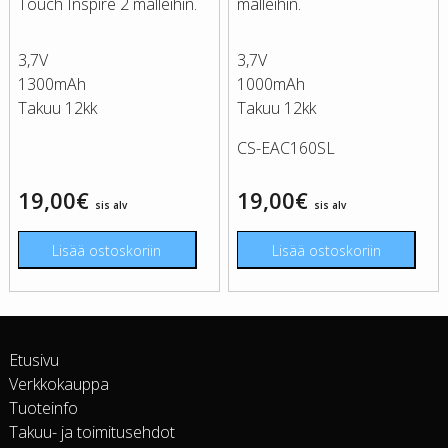
Touch Inspire 2 malleihin.
malleihin.
3,7V
3,7V
1300mAh
1000mAh
Takuu 12kk
Takuu 12kk
CS-EAC160SL
19,00
€
19,00
€
sis alv
sis alv
Lisää ostoskoriin
Lisää ostoskoriin
Etusivu
Verkkokauppa
Tuoteinfo
Takuu- ja toimitusehdot