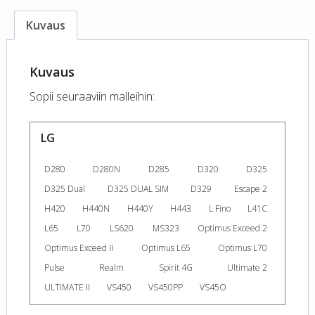
Kuvaus
Kuvaus
Sopii seuraaviin malleihin:
LG
D280
D280N
D285
D320
D325
D325 Dual
D325 DUAL SIM
D329
Escape 2
H420
H440N
H440Y
H443
L Fino
L41C
L65
L70
LS620
MS323
Optimus Exceed 2
Optimus Exceed II
Optimus L65
Optimus L70
Pulse
Realm
Spirit 4G
Ultimate 2
ULTIMATE II
VS450
VS450PP
VS45O