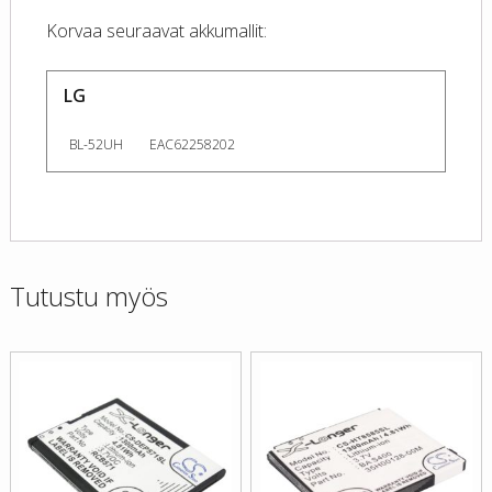
Korvaa seuraavat akkumallit:
LG
BL-52UH
EAC62258202
Tutustu myös