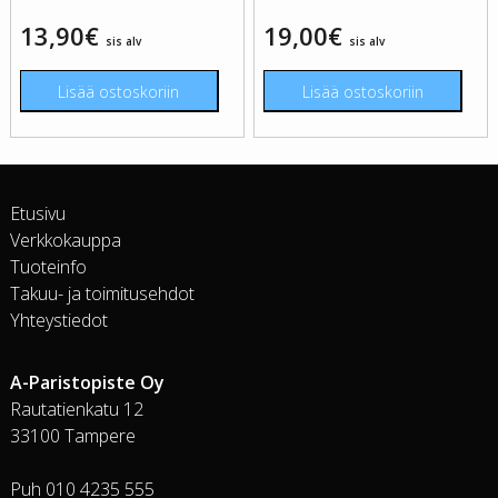
13,90
€
19,00
€
sis alv
sis alv
Lisää ostoskoriin
Lisää ostoskoriin
Etusivu
Verkkokauppa
Tuoteinfo
Takuu- ja toimitusehdot
Yhteystiedot
A-Paristopiste Oy
Rautatienkatu 12
33100 Tampere
Puh 010 4235 555