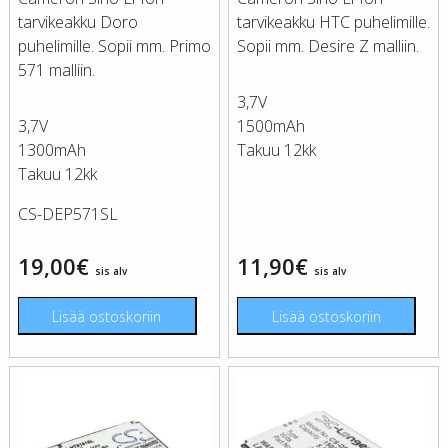
tarvikeakku Doro
tarvikeakku HTC puhelimille.
puhelimille. Sopii mm. Primo
Sopii mm. Desire Z malliin.
571 malliin.
3,7V
3,7V
1500mAh
1300mAh
Takuu 12kk
Takuu 12kk
CS-DEP571SL
19,00
€
11,90
€
sis alv
sis alv
Lisää ostoskoriin
Lisää ostoskoriin