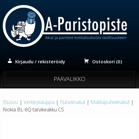
Siirry
sisältöön
Kirjaudu / rekisteröidy
Ostoskori (0)
PÄÄVALIKKO
Etusivu
|
Verkkokauppa
|
Puhelinakut
|
Matkapuhelinakut
|
Nokia BL-6Q tarvikeakku CS