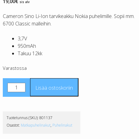
19,00
€
sis alv
Cameron Sino Li-Ion tarvikeakku Nokia puhelimille. Sopii mm.
6700 Classic malleihin.
3,7V
950mAh
Takuu 12kk
Varastossa
Nokia
Lisää ostoskoriin
BL-
6Q
tarvikeakku
CS
Tuotetunnus (SKU):
801137
määrä
Osastot:
Matkapuhelinakut
,
Puhelinakut