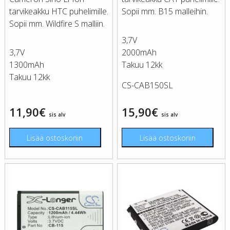
tarvikeakku HTC puhelimille.
Sopii mm. B15 malleihin.
Sopii mm. Wildfire S malliin.
3,7V
3,7V
2000mAh
1300mAh
Takuu 12kk
Takuu 12kk
CS-CAB150SL
11,90
€
15,90
€
sis alv
sis alv
Lisää ostoskoriin
Lisää ostoskoriin