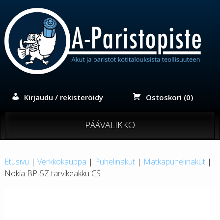
Siirry
sisältöön
Kirjaudu / rekisteröidy
Ostoskori (0)
PÄÄVALIKKO
Etusivu
|
Verkkokauppa
|
Puhelinakut
|
Matkapuhelinakut
|
Nokia BP-5Z tarvikeakku CS