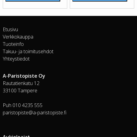
Etusivu
Verkkokauppa
Tuoteinfo
Takuu- ja toimitusehdot
Yhteystiedot
A-Paristopiste Oy
Rautatienkatu 12
33100 Tampere
Puh 010 4235 555
paristopiste@a-paristopiste.fi
Aukioloajat