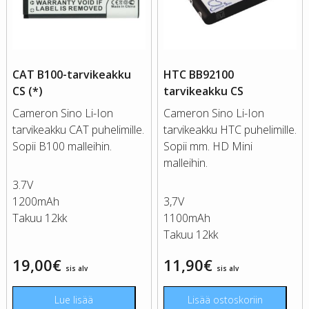
CAT B100-tarvikeakku
HTC BB92100
CS (*)
tarvikeakku CS
Cameron Sino Li-Ion
Cameron Sino Li-Ion
tarvikeakku CAT puhelimille.
tarvikeakku HTC puhelimille.
Sopii B100 malleihin.
Sopii mm. HD Mini
malleihin.
3.7V
1200mAh
3,7V
Takuu 12kk
1100mAh
Takuu 12kk
19,00
€
11,90
€
sis alv
sis alv
Lue lisää
Lisää ostoskoriin