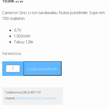
19,00
€
sis alv
Cameron Sino Li-Ion tarvikeakku Nokia puhelimille. Sopii mm.
700 malleihin.
3,7V
1300mAh
Takuu 12kk
Varastossa
Nokia
Lisää ostoskoriin
BP-
5Z
tarvikeakku
CS
Tuotetunnus (SKU):
801131
määrä
Osastot:
Matkapuhelinakut
,
Puhelinakut