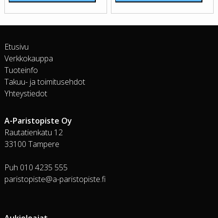
Etusivu
Verkkokauppa
Tuoteinfo
Takuu- ja toimitusehdot
Yhteystiedot
A-Paristopiste Oy
Rautatienkatu 12
33100 Tampere
Puh 010 4235 555
paristopiste@a-paristopiste.fi
Aukioloajat