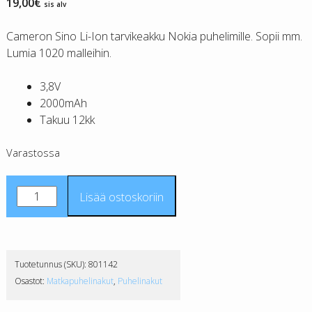
19,00
€
sis alv
Cameron Sino Li-Ion tarvikeakku Nokia puhelimille. Sopii mm.
Lumia 1020 malleihin.
3,8V
2000mAh
Takuu 12kk
Varastossa
Nokia
Lisää ostoskoriin
BV-
5XW
tarvikeakku
CS
Tuotetunnus (SKU):
801142
määrä
Osastot:
Matkapuhelinakut
,
Puhelinakut