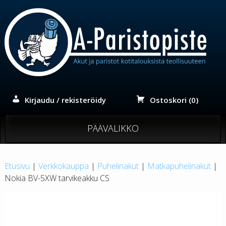
Siirry
sisältöön
Kirjaudu / rekisteröidy
Ostoskori (0)
PÄÄVALIKKO
Etusivu
|
Verkkokauppa
|
Puhelinakut
|
Matkapuhelinakut
|
Nokia BV-5XW tarvikeakku CS