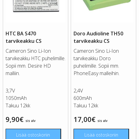
HTC BA S470
Doro Audioline TH50
tarvikeakku CS
tarvikeakku CS
Cameron Sino Li-Ion
Cameron Sino Li-Ion
tarvikeakku HTC puhelimille.
tarvikeakku Doro
Sopii mm. Desire HD
puhelimille. Sopii mm.
malliin.
PhoneEasy malleihin.
3,7V
2,4V
1050mAh
600mAh
Takuu 12kk
Takuu 12kk
9,90
€
17,00
€
sis alv
sis alv
Lisää ostoskoriin
Lisää ostoskoriin