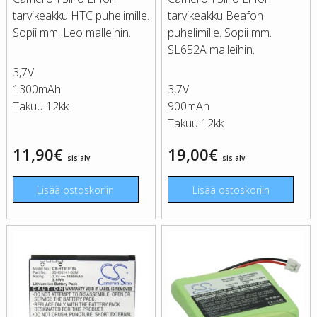
tarvikeakku HTC puhelimille.
tarvikeakku Beafon
Sopii mm. Leo malleihin.
puhelimille. Sopii mm.
SL652A malleihin.
3,7V
1300mAh
3,7V
Takuu 12kk
900mAh
Takuu 12kk
11,90
€
19,00
€
sis alv
sis alv
Lisää ostoskoriin
Lisää ostoskoriin