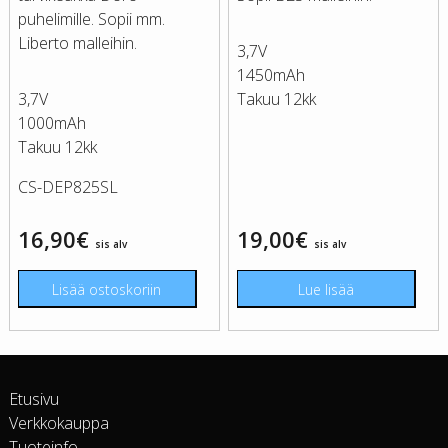
puhelimille. Sopii mm.
Liberto malleihin.
3,7V
1450mAh
3,7V
Takuu 12kk
1000mAh
Takuu 12kk
CS-DEP825SL
16,90
€
19,00
€
sis alv
sis alv
Lisää ostoskoriin
Lue lisää
Etusivu
Verkkokauppa
Tuoteinfo