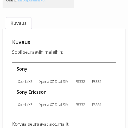
Osasto:
Matkapuhelinakut
Kuvaus
Kuvaus
Sopii seuraaviin malleihin:
Sony
Xperia XZ
Xperia XZ Dual SIM
F8332
F8331
Sony Ericsson
Xperia XZ
Xperia XZ Dual SIM
F8332
F8331
Korvaa seuraavat akkumallit: