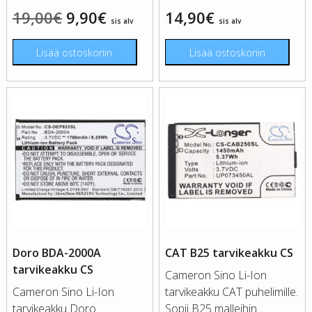
Alkuperäinen
Nykyinen
19,00
€
9,90
€
14,90
€
sis alv
sis alv
hinta
hinta
Lisää ostoskoriin
Lisää ostoskoriin
oli:
on:
19,00€.
9,90€.
Doro BDA-2000A
CAT B25 tarvikeakku CS
tarvikeakku CS
Cameron Sino Li-Ion
Cameron Sino Li-Ion
tarvikeakku CAT puhelimille.
tarvikeakku Doro
Sopii B25 malleihin.