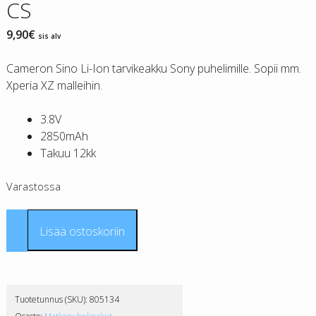
CS
9,90
€
sis alv
Cameron Sino Li-Ion tarvikeakku Sony puhelimille. Sopii mm.
Xperia XZ malleihin.
3.8V
2850mAh
Takuu 12kk
Varastossa
Sony
Lisää ostoskoriin
LIS1632ERPC
tarvikeakku
CS
määrä
Tuotetunnus (SKU):
805134