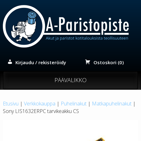
Siirry
sisältöön
Kirjaudu / rekisteröidy
Ostoskori (0)
PÄÄVALIKKO
Etusivu
|
Verkkokauppa
|
Puhelinakut
|
Matkapuhelinakut
|
Sony LIS1632ERPC tarvikeakku CS