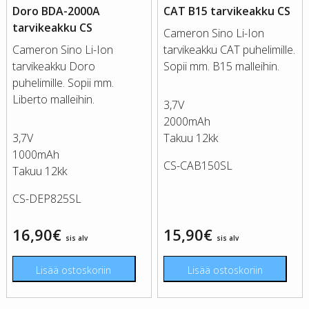
Doro BDA-2000A
CAT B15 tarvikeakku CS
tarvikeakku CS
Cameron Sino Li-Ion
Cameron Sino Li-Ion
tarvikeakku CAT puhelimille.
tarvikeakku Doro
Sopii mm. B15 malleihin.
puhelimille. Sopii mm.
Liberto malleihin.
3,7V
2000mAh
3,7V
Takuu 12kk
1000mAh
CS-CAB150SL
Takuu 12kk
CS-DEP825SL
16,90
€
15,90
€
sis alv
sis alv
Lisää ostoskoriin
Lisää ostoskoriin