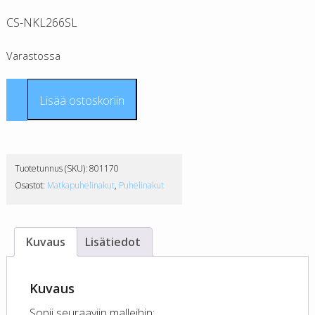
CS-NKL266SL
Varastossa
Nokia
Lisää ostoskoriin
BL-
L4E
tarvikeakku
CS
Tuotetunnus (SKU):
801170
määrä
Osastot:
Matkapuhelinakut
,
Puhelinakut
Kuvaus
Lisätiedot
Kuvaus
Sopii seuraaviin malleihin: