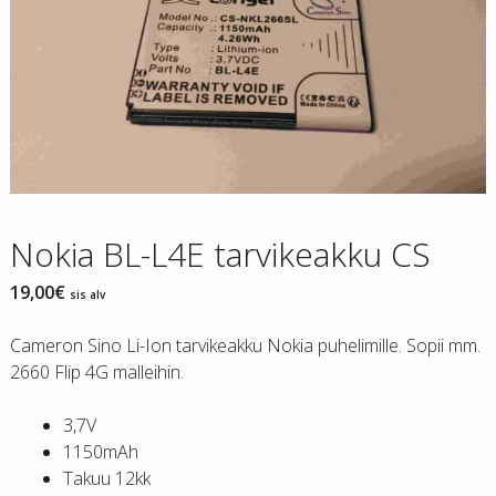
Nokia BL-L4E tarvikeakku CS
19,00
€
sis alv
Cameron Sino Li-Ion tarvikeakku Nokia puhelimille. Sopii mm.
2660 Flip 4G malleihin.
3,7V
1150mAh
Takuu 12kk