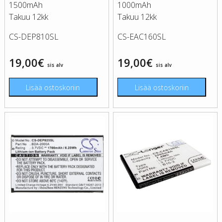
1500mAh
1000mAh
Takuu 12kk
Takuu 12kk
CS-DEP810SL
CS-EAC160SL
19,00
€
19,00
€
sis alv
sis alv
Lisää ostoskoriin
Lisää ostoskoriin