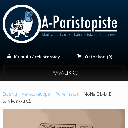
Siirry
sisältöön
Kirjaudu / rekisteröidy
Ostoskori (0)
PÄÄVALIKKO
Etusivu
|
Verkkokauppa
|
Puhelinakut
| Nokia BL-L4E
tarvikeakku CS