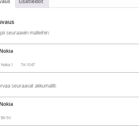
vaus
Lisätiedot
uvaus
pii seuraaviin malleihin:
Nokia
Nokia 1
TA-1047
rvaa seuraavat akkumallit:
Nokia
BV-5V