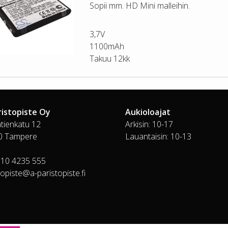
Sopii mm. HD Mini malleihin.
3,7V
1100mAh
Takuu 12kk
ristopiste Oy
Aukioloajat
tienkatu 12
Arkisin: 10-17
0 Tampere
Lauantaisin: 10-13
010 4235 555
topiste@a-paristopiste.fi