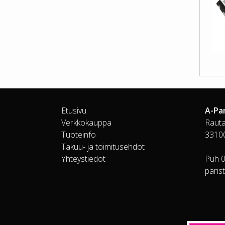
Etusivu
A-Pa
Verkkokauppa
Rauta
Tuoteinfo
3310
Takuu- ja toimitusehdot
Yhteystiedot
Puh 
paris