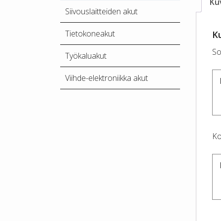
Ku
Siivouslaitteiden akut
Tietokoneakut
K
So
Työkaluakut
Viihde-elektroniikka akut
Ko