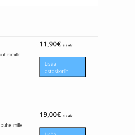
11,90
€
sis alv
helimille.
Lisää
ostoskoriin
19,00
€
sis alv
uhelimille.
Lisää