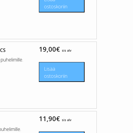
ostoskoriin
19,00
€
 CS
sis alv
uhelimille.
Lisää
ostoskoriin
11,90
€
sis alv
helimille.