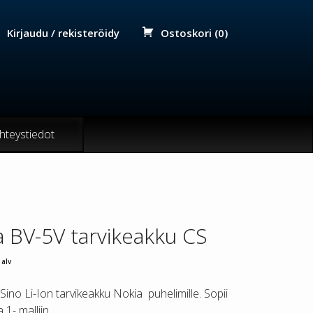
Kirjaudu / rekisteröidy
Ostoskori (0)
hteystiedot
a BV-5V tarvikeakku CS
 alv
ino Li-Ion tarvikeakku Nokia puhelimille. Sopii
1- malliin.