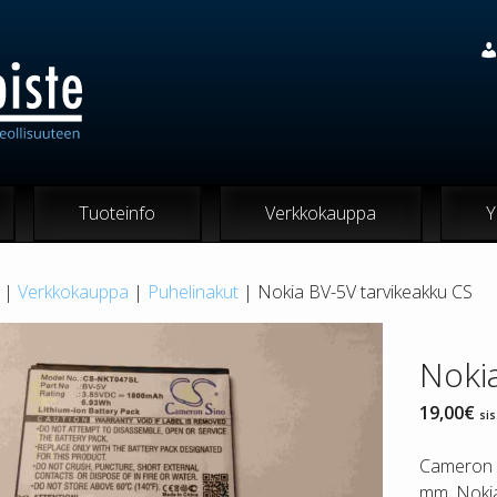
Tuoteinfo
Verkkokauppa
Y
|
Verkkokauppa
|
Puhelinakut
| Nokia BV-5V tarvikeakku CS
Noki
19,00
€
sis
Cameron S
mm. Nokia 