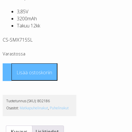
3,85V
3200mAh
Takuu 12kk
CS-SMX715SL
Varastossa
Samsung
Lisää ostoskoriin
EB-
BG715BBE
tarvikeakku
CS
Tuotetunnus (SKU):
802186
määrä
Osastot:
Matkapuhelinakut
,
Puhelinakut
Kuvaus
Lisätiedot