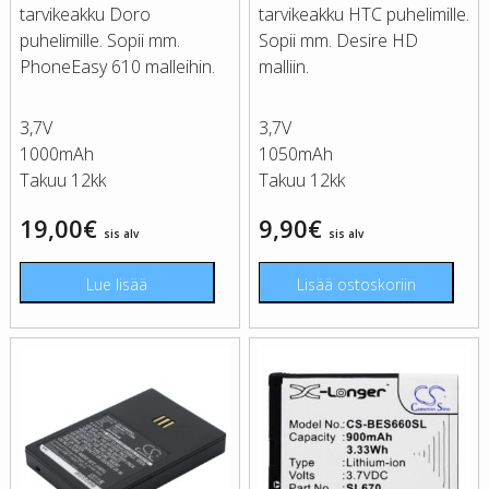
tarvikeakku Doro
tarvikeakku HTC puhelimille.
puhelimille. Sopii mm.
Sopii mm. Desire HD
PhoneEasy 610 malleihin.
malliin.
3,7V
3,7V
1000mAh
1050mAh
Takuu 12kk
Takuu 12kk
19,00
€
9,90
€
sis alv
sis alv
Lue lisää
Lisää ostoskoriin