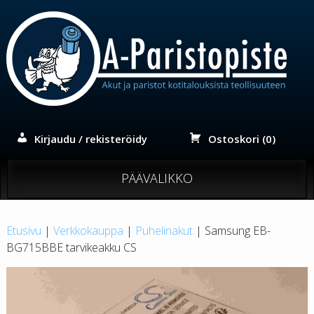
Siirry
sisältöön
Kirjaudu / rekisteröidy
Ostoskori (0)
PÄÄVALIKKO
Etusivu
|
Verkkokauppa
|
Puhelinakut
| Samsung EB-
BG715BBE tarvikeakku CS