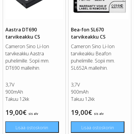
Aastra DT690
Bea-fon SL670
tarvikeakku CS
tarvikeakku CS
Cameron Sino Li-Ion
Cameron Sino Li-Ion
tarvikeakku Aastra
tarvikeakku Beafon
puhelimille. Sopii mm.
puhelimille. Sopii mm.
DT690 malleihin.
SL652A malleihin.
3,7V
3,7V
900mAh
900mAh
Takuu 12kk
Takuu 12kk
19,00
€
19,00
€
sis alv
sis alv
Lisää ostoskoriin
Lisää ostoskoriin