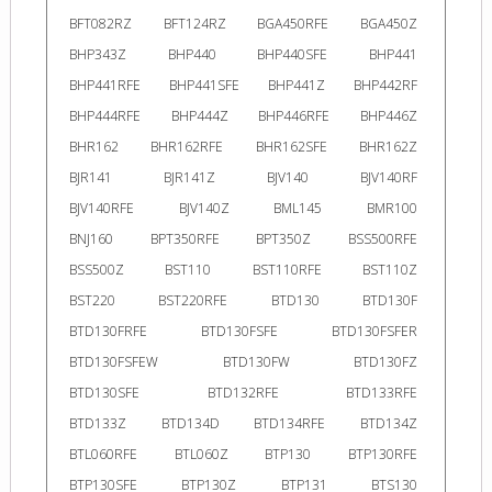
BFT082RZ
BFT124RZ
BGA450RFE
BGA450Z
BHP343Z
BHP440
BHP440SFE
BHP441
BHP441RFE
BHP441SFE
BHP441Z
BHP442RF
BHP444RFE
BHP444Z
BHP446RFE
BHP446Z
BHR162
BHR162RFE
BHR162SFE
BHR162Z
BJR141
BJR141Z
BJV140
BJV140RF
BJV140RFE
BJV140Z
BML145
BMR100
BNJ160
BPT350RFE
BPT350Z
BSS500RFE
BSS500Z
BST110
BST110RFE
BST110Z
BST220
BST220RFE
BTD130
BTD130F
BTD130FRFE
BTD130FSFE
BTD130FSFER
BTD130FSFEW
BTD130FW
BTD130FZ
BTD130SFE
BTD132RFE
BTD133RFE
BTD133Z
BTD134D
BTD134RFE
BTD134Z
BTL060RFE
BTL060Z
BTP130
BTP130RFE
BTP130SFE
BTP130Z
BTP131
BTS130