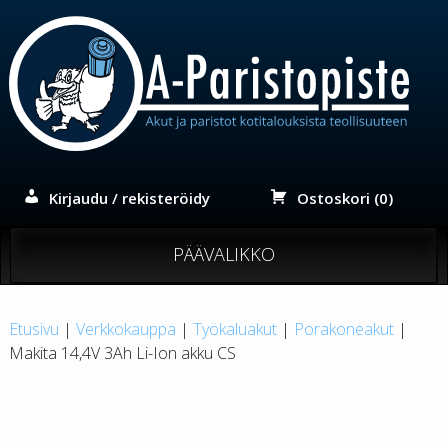
Siirry
sisältöön
Kirjaudu / rekisteröidy
Ostoskori (0)
PÄÄVALIKKO
Etusivu
|
Verkkokauppa
|
Työkaluakut
|
Porakoneakut
|
Makita 14,4V 3Ah Li-Ion akku CS