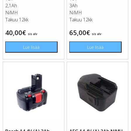
2,1Ah
3Ah
NiMH
NiMH
Takuu 12kk
Takuu 12kk
40,00
€
65,00
€
sis alv
sis alv
Lue lisää
Lue lisää