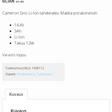
65,00
€
sis alv
Cameron Sino Li-Ion tarvikeakku Makita-porakoneisiin.
14,4V
3Ah
Li-Ion
Takuu 12kk
Varasto loppu
Tuotetunnus (SKU):
1508112
Osastot:
Porakoneakut
,
Työkaluakut
Kuvaus
Kuvaus