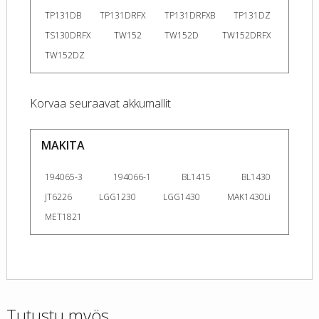
TP131DB
TP131DRFX
TP131DRFXB
TP131DZ
TS130DRFX
TW152
TW152D
TW152DRFX
TW152DZ
Korvaa seuraavat akkumallit
MAKITA
194065-3
194066-1
BL1415
BL1430
JT6226
LGG1230
LGG1430
MAK1430Li
MET1821
Tutustu myös