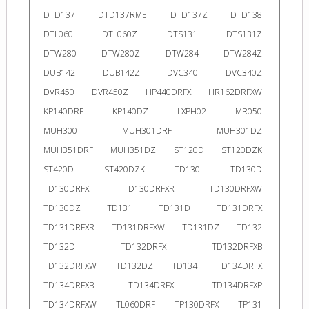
DTD137
DTD137RME
DTD137Z
DTD138
DTL060
DTL060Z
DTS131
DTS131Z
DTW280
DTW280Z
DTW284
DTW284Z
DUB142
DUB142Z
DVC340
DVC340Z
DVR450
DVR450Z
HP440DRFX
HR162DRFXW
KP140DRF
KP140DZ
LXPH02
MR050
MUH300
MUH301DRF
MUH301DZ
MUH351DRF
MUH351DZ
ST120D
ST120DZK
ST420D
ST420DZK
TD130
TD130D
TD130DRFX
TD130DRFXR
TD130DRFXW
TD130DZ
TD131
TD131D
TD131DRFX
TD131DRFXR
TD131DRFXW
TD131DZ
TD132
TD132D
TD132DRFX
TD132DRFXB
TD132DRFXW
TD132DZ
TD134
TD134DRFX
TD134DRFXB
TD134DRFXL
TD134DRFXP
TD134DRFXW
TL060DRF
TP130DRFX
TP131