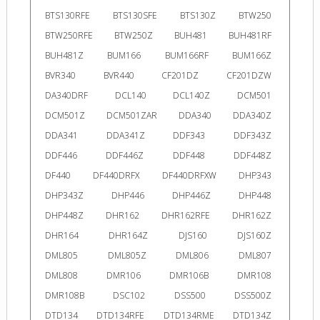
BTS130RFE
BTS130SFE
BTS130Z
BTW250
BTW250RFE
BTW250Z
BUH481
BUH481RF
BUH481Z
BUM166
BUM166RF
BUM166Z
BVR340
BVR440
CF201DZ
CF201DZW
DA340DRF
DCL140
DCL140Z
DCM501
DCM501Z
DCM501ZAR
DDA340
DDA340Z
DDA341
DDA341Z
DDF343
DDF343Z
DDF446
DDF446Z
DDF448
DDF448Z
DF440
DF440DRFX
DF440DRFXW
DHP343
DHP343Z
DHP446
DHP446Z
DHP448
DHP448Z
DHR162
DHR162RFE
DHR162Z
DHR164
DHR164Z
DJS160
DJS160Z
DML805
DML805Z
DML806
DML807
DML808
DMR106
DMR106B
DMR108
DMR108B
DSC102
DSS500
DSS500Z
DTD134
DTD134RFE
DTD134RME
DTD134Z