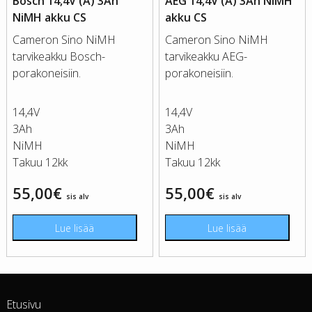
Bosch 14,4V (A) 3Ah
AEG 14,4V (A) 3Ah NiMH
NiMH akku CS
akku CS
Cameron Sino NiMH
Cameron Sino NiMH
tarvikeakku Bosch-
tarvikeakku AEG-
porakoneisiin.
porakoneisiin.
14,4V
14,4V
3Ah
3Ah
NiMH
NiMH
Takuu 12kk
Takuu 12kk
55,00
€
55,00
€
sis alv
sis alv
Lue lisää
Lue lisää
Etusivu