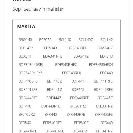
Sopii seuraaviin malleihin
MAKITA
BBO140
BCF050
BCL140
BCL140Z
BCL142
BCL142Z
BDA340
BDA340RFE
BDA340Z
BDA341
BDA341RFE
BDA341Z
BDF343
BDF343446RFJ
BDF343RHEX
BDF343RHEX4
BDF343RHEX5
BDF343RHJ
BDF440
BDF440SFE
BDF440Z
BDF441
BDF441RFE
BDF441SFE
BDF441Z
BDF442
BDF442RFE
BDF444RFE
BDF444Z
BDF446RFE
BDF446Z
BDF448
BDF448RFE
BFL201RZ
BFL301RZ
BFL402RZ
BFR440
BFR440RFE
BFR440SFE
BFR540
BFR540RFE
BFR540Z
BFS440
BFS440RFE
BFS441RFE
BFS441Z
BFT041RZ