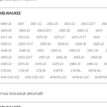
MILWAUKEE
0880-20
2601
2601-22
2602-20
2602-22
2602-22CT
260
2604-20
2604-22
2604-22CT
2605-20
2605-22
2610
2611-24
2612-20
2615-20
2615-21
2615-21CT
2620
2625-21
2625-21CT
2626-20
2626-22
2629-20
2629-22
2645-20
2645-22
2650
2650-21
2650-22
2651-20
2
2653-22
2653-22CT
2657-20
2662-20
2662-22
2663-20
2665-22
2676-20
2676-22
2676-23
2680-20
2680-22
2
C18 DD
C18 HZ
C18 IW
C18 PD
C18 WL
HD18 AG
M18 CDD-22C
M18 CDD-32C
M18CID-22C
M18CID-32C
M18PP2A
rvaa seuraavat akkumallit