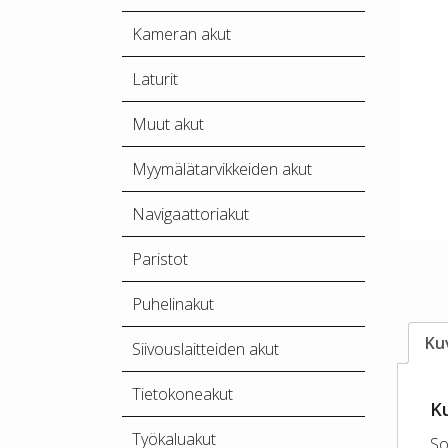
Kameran akut
Laturit
Muut akut
Myymälätarvikkeiden akut
Navigaattoriakut
Paristot
Puhelinakut
Ku
Siivouslaitteiden akut
Tietokoneakut
K
Työkaluakut
So