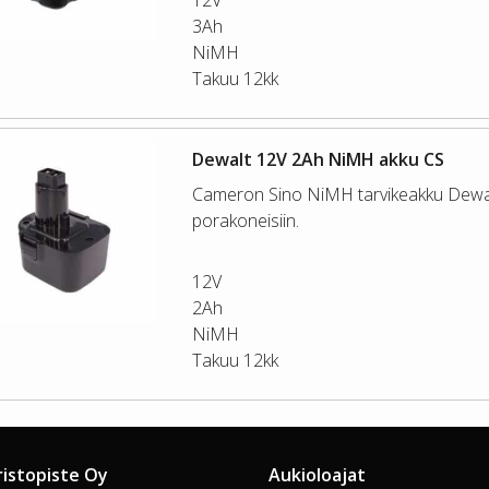
3Ah
NiMH
Takuu 12kk
Dewalt 12V 2Ah NiMH akku CS
Cameron Sino NiMH tarvikeakku Dewa
porakoneisiin.
12V
2Ah
NiMH
Takuu 12kk
ristopiste Oy
Aukioloajat