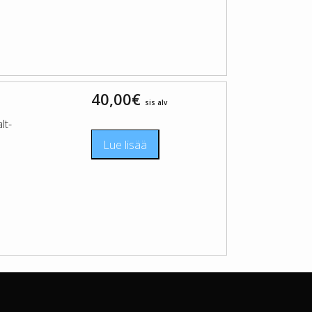
40,00
€
sis alv
lt-
Lue lisää