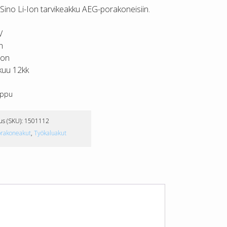
ino Li-Ion tarvikeakku AEG-porakoneisiin.
V
h
Ion
kuu 12kk
oppu
us (SKU):
1501112
orakoneakut
,
Työkaluakut