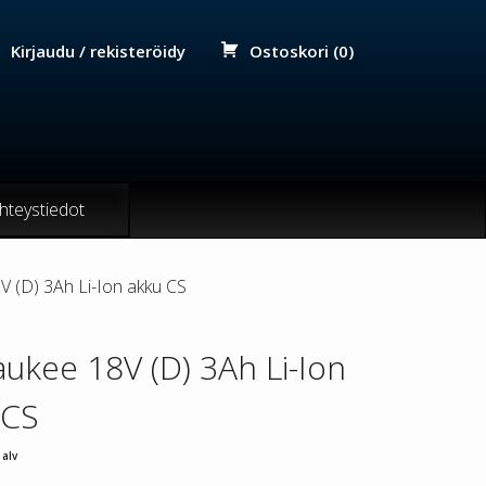
Kirjaudu / rekisteröidy
Ostoskori (0)
hteystiedot
 (D) 3Ah Li-Ion akku CS
ukee 18V (D) 3Ah Li-Ion
 CS
 alv