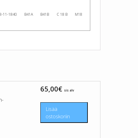
8-11-1840
B41A
B41B
C 18 B
M18
65,00
€
sis alv
h-
Lisää
ostoskoriin