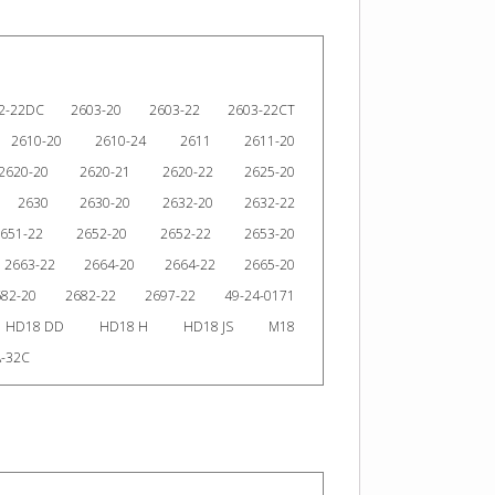
2-22DC
2603-20
2603-22
2603-22CT
2610-20
2610-24
2611
2611-20
2620-20
2620-21
2620-22
2625-20
2630
2630-20
2632-20
2632-22
651-22
2652-20
2652-22
2653-20
2663-22
2664-20
2664-22
2665-20
682-20
2682-22
2697-22
49-24-0171
HD18 DD
HD18 H
HD18 JS
M18
-32C