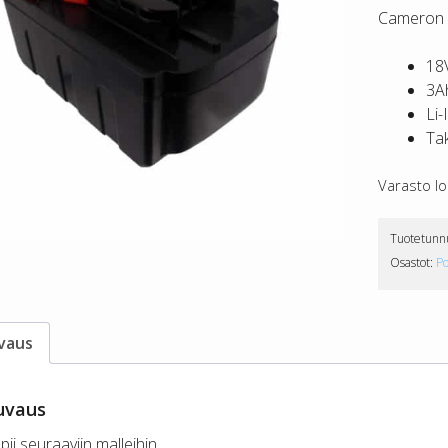
Cameron S
18
3A
Li-
Ta
Varasto l
Tuotetunn
Osastot:
P
vaus
uvaus
pii seuraaviin malleihin