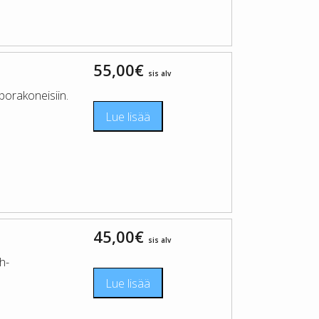
55,00
€
sis alv
orakoneisiin.
Lue lisää
45,00
€
sis alv
h-
Lue lisää