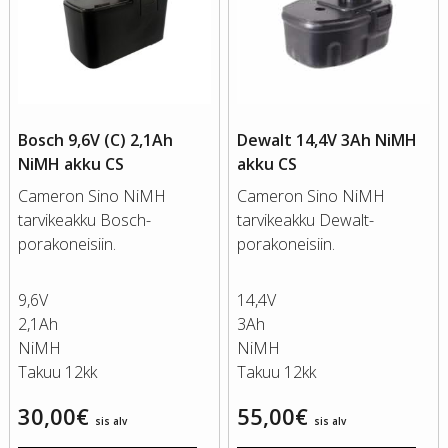
Bosch 9,6V (C) 2,1Ah
Dewalt 14,4V 3Ah NiMH
NiMH akku CS
akku CS
Cameron Sino NiMH
Cameron Sino NiMH
tarvikeakku Bosch-
tarvikeakku Dewalt-
porakoneisiin.
porakoneisiin.
9,6V
14,4V
2,1Ah
3Ah
NiMH
NiMH
Takuu 12kk
Takuu 12kk
30,00
€
55,00
€
sis alv
sis alv