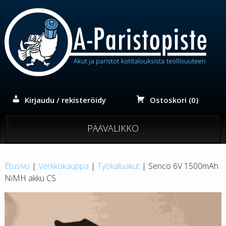
Siirry
sisältöön
Kirjaudu / rekisteröidy
Ostoskori (0)
PÄÄVALIKKO
Etusivu
|
Verkkokauppa
|
Työkaluakut
| Senco 6V 1500mAh
NiMH akku CS