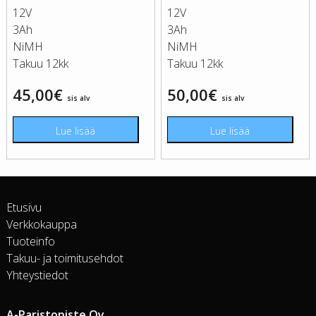
12V
12V
3Ah
3Ah
NiMH
NiMH
Takuu 12kk
Takuu 12kk
45,00
€
50,00
€
sis alv
sis alv
Lue lisää
Lue lisää
Etusivu
Verkkokauppa
Tuoteinfo
Takuu- ja toimitusehdot
Yhteystiedot
A-Paristopiste Oy