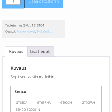
Senco
Lisää ostoskoriin
6V
1500mAh
NiMH
akku
Tuotetunnus (SKU):
1513104
CS
Osastot:
Porakoneakut
,
Työkaluakut
määrä
Kuvaus
Lisätiedot
Kuvaus
Sopii seuraaviin malleihin
Senco
GT65DA
GT65RHA
GT90CH
GT90FRH
SENCO 5G0001N