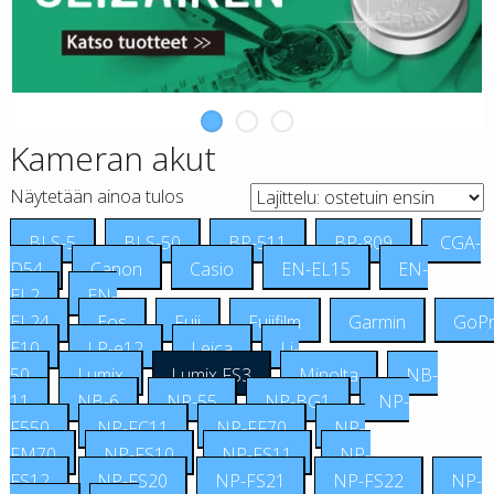
Kameran akut
Näytetään ainoa tulos
BLS-5
BLS-50
BP-511
BP-809
CGA-
D54
Canon
Casio
EN-EL15
EN-
EL2
EN-
EL24
Eos
Fuji
Fujifilm
Garmin
GoP
E10
LP-e12
Leica
Li-
50
Lumix
Lumix FS3
Minolta
NB-
11
NB-6
NP-55
NP-BG1
NP-
F550
NP-FC11
NP-FF70
NP-
FM70
NP-FS10
NP-FS11
NP-
FS12
NP-FS20
NP-FS21
NP-FS22
NP-