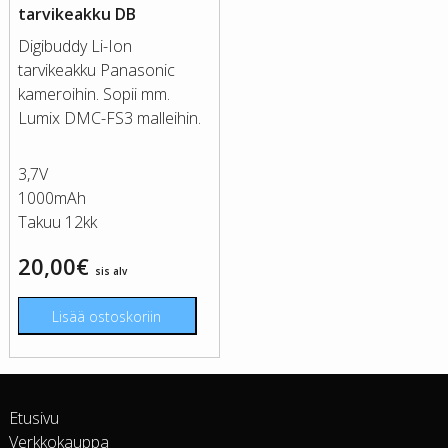
tarvikeakku DB
Digibuddy Li-Ion
tarvikeakku Panasonic
kameroihin. Sopii mm.
Lumix DMC-FS3 malleihin.
3,7V
1000mAh
Takuu 12kk
20,00
€
sis alv
Lisää ostoskoriin
Etusivu
Verkkokauppa