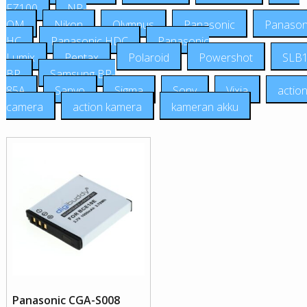
FZ100
NP-
QM
Nikon
Olympus
Panasonic
Panason
HC
Panasonic HDC
Panasonic
Lumix
Pentax
Polaroid
Powershot
SLB
BP
Samsung BP-
85A
Sanyo
Sigma
Sony
Vixia
actio
camera
action kamera
kameran akku
Panasonic CGA-S008