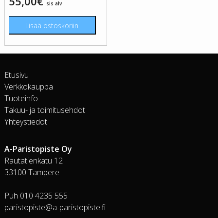
55,00
€
sis alv
Lisää ostoskoriin
Etusivu
Verkkokauppa
Tuoteinfo
Takuu- ja toimitusehdot
Yhteystiedot
A-Paristopiste Oy
Rautatienkatu 12
33100 Tampere
Puh 010 4235 555
paristopiste@a-paristopiste.fi