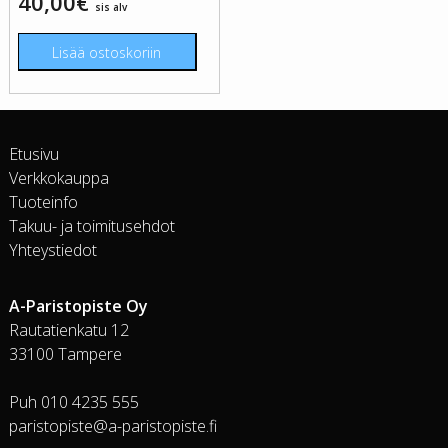
40,00
€
sis alv
Lisää ostoskoriin
Etusivu
Verkkokauppa
Tuoteinfo
Takuu- ja toimitusehdot
Yhteystiedot
A-Paristopiste Oy
Rautatienkatu 12
33100 Tampere
Puh 010 4235 555
paristopiste@a-paristopiste.fi