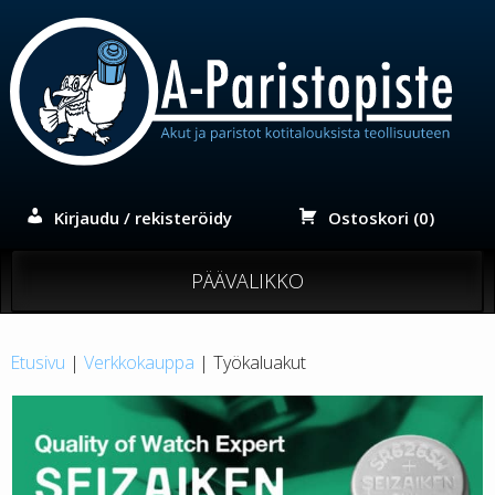
Siirry
sisältöön
Kirjaudu / rekisteröidy
Ostoskori (0)
PÄÄVALIKKO
Etusivu
|
Verkkokauppa
| Työkaluakut